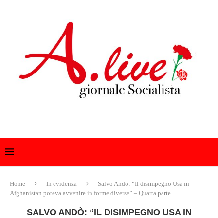
Home
In evidenza
Salvo Andò: “Il disimpegno Usa in
Afghanistan poteva avvenire in forme diverse” – Quarta parte
SALVO ANDÒ: “IL DISIMPEGNO USA IN