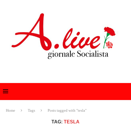
Home
Tags
Posts tagged with "tesla"
TAG:
TESLA