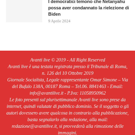
I democratici temono che Netanyahu
possa aver condannato la rielezione di
Biden
9 Aprile 2024
Avanti live © 2019 - All Right Reserved
Avanti live è una testata registrata presso il Tribunale di Roma,
n. 126 del 10 Ottobre 2019
Giornale Socialista, Legale rappresentante Omar Simone – Via
del Bufalo 138A, 00187 Roma – Tel.06. 8841463 - Email:
info@avantilive.it - P.Iva: 11058950962
Le foto presenti sul plurisettimanale Avanti live sono prese da
internet, quindi valutate di pubblico dominio. Se il soggetto o gli
autori dovessero avere qualcosa in contrario alla pubblicazione,
basta segnalarlo alla redazione, alla mail:
redazione@avantilive.it, si provvederà alla rimozione delle
immagini.