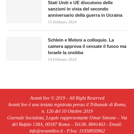
Stati Uniti e UE discutono delle
sanzioni in vista del secondo
anniversario della guerra in Ucraina
15 Febbraio 2024
Schlein e Meloni a colloquio. La
camera approva il cessate il fuoco ma
Israele la snobba
14 Febbraio 2024
Avanti live © 2019 - All Right Reserved
Avanti live è una testata registrata presso il Tribunale di Roma,
n. 126 del 10 Ottobre 2019
Giornale Socialista, Legale rappresentante Omar Simone – Via
del Bufalo 138A, 00187 Roma – Tel.06. 8841463 - Email:
info@avantilive.it - P.Iva: 11058950962