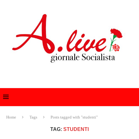
Home
Tags
Posts tagged with "studenti"
TAG:
STUDENTI