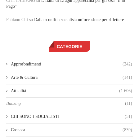
CITI FABIANO
su
L’Italia di Draghi apparecchia per gli Usa “E io
Pago”
Fabiano Citi
su
Dalla sconfitta socialista un’occasione per riflettere
CATEGORIE
Approfondimenti
(242)
Arte & Cultura
(141)
Attualità
(1.606)
Banking
(11)
CHI SONO I SOCIALISTI
(51)
Cronaca
(839)