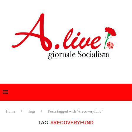
Home
Tags
Posts tagged with "#recoveryfund"
TAG:
#RECOVERYFUND