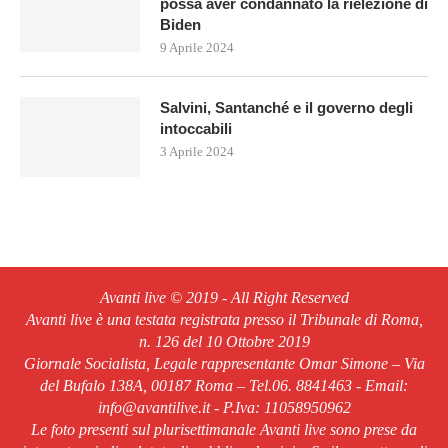
possa aver condannato la rielezione di
Biden
9 Aprile 2024
Salvini, Santanché e il governo degli
intoccabili
3 Aprile 2024
Avanti live © 2019 - All Right Reserved
Avanti live è una testata registrata presso il Tribunale di Roma,
n. 126 del 10 Ottobre 2019
Giornale Socialista, Legale rappresentante Omar Simone – Via
del Bufalo 138A, 00187 Roma – Tel.06. 8841463 - Email:
info@avantilive.it - P.Iva: 11058950962
Le foto presenti sul plurisettimanale Avanti live sono prese da