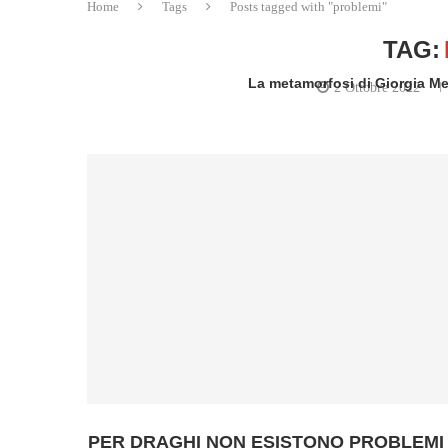
Home
Tags
Posts tagged with "problemi"
TAG:
La metamorfosi di Giorgia Mel
2 Ottobre 2022
writt
PER DRAGHI NON ESISTONO PROBLEMI