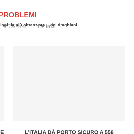
PROBLEMI
oni: la più oltranzista… dei draghiani
756 views
en by
Redazione
 E
L’ITALIA DÀ PORTO SICURO A 558