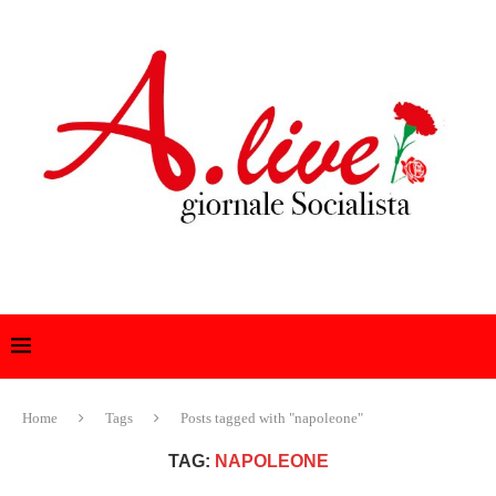
Home
Tags
Posts tagged with "napoleone"
TAG:
NAPOLEONE