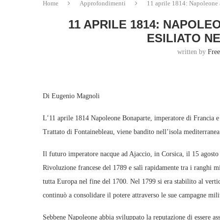
Home
Approfondimenti
11 aprile 1814: Napoleone a
11 APRILE 1814: NAPOLE
ESILIATO N
written by
Free
Di Eugenio Magnoli
L’11 aprile 1814 Napoleone Bonaparte, imperatore di Francia e un
Trattato di Fontainebleau, viene bandito nell’isola mediterranea
Il futuro imperatore nacque ad Ajaccio, in Corsica, il 15 agost
Rivoluzione francese del 1789 e salì rapidamente tra i ranghi mi
tutta Europa nel fine del 1700. Nel 1799 si era stabilito al vert
continuò a consolidare il potere attraverso le sue campagne mili
Sebbene Napoleone abbia sviluppato la reputazione di essere ass