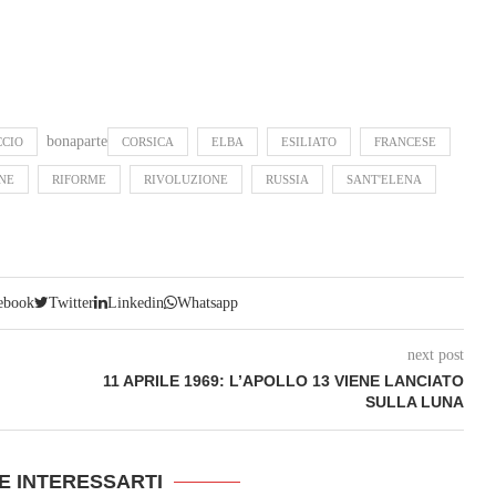
bonaparte
CCIO
CORSICA
ELBA
ESILIATO
FRANCESE
NE
RIFORME
RIVOLUZIONE
RUSSIA
SANT'ELENA
ebook
Twitter
Linkedin
Whatsapp
next post
11 APRILE 1969: L’APOLLO 13 VIENE LANCIATO
SULLA LUNA
E INTERESSARTI