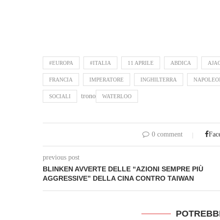
#EUROPA
#ITALIA
11 APRILE
ABDICA
AJA
FRANCIA
IMPERATORE
INGHILTERRA
NAPOLEO
trono
SOCIALI
WATERLOO
0 comment
Fac
previous post
BLINKEN AVVERTE DELLE “AZIONI SEMPRE PIÙ
AGGRESSIVE” DELLA CINA CONTRO TAIWAN
POTREBB