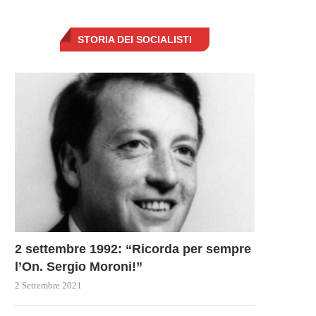
STORIA DEI SOCIALISTI
PAPA FRANCESCO RIUNISCE I
L’IMPORTANZA DI URSULA 
ARDINALI PER CELEBRARE IL...
DER LEYEN PER IL...
13 Marzo 2023
11 Marzo 2023
2 settembre 1992: “Ricorda per sempre
l’On. Sergio Moroni!”
2 Settembre 2021