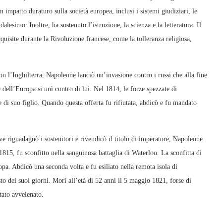
 impatto duraturo sulla società europea, inclusi i sistemi giudiziari, le
udalesimo. Inoltre, ha sostenuto l’istruzione, la scienza e la letteratura. Il
uisite durante la Rivoluzione francese, come la tolleranza religiosa,
n l’Inghilterra, Napoleone lanciò un’invasione contro i russi che alla fine
e dell’Europa si unì contro di lui. Nel 1814, le forze spezzate di
e di suo figlio. Quando questa offerta fu rifiutata, abdicò e fu mandato
ve riguadagnò i sostenitori e rivendicò il titolo di imperatore, Napoleone
1815, fu sconfitto nella sanguinosa battaglia di Waterloo. La sconfitta di
pa. Abdicò una seconda volta e fu esiliato nella remota isola di
to dei suoi giorni. Morì all’età di 52 anni il 5 maggio 1821, forse di
tato avvelenato.