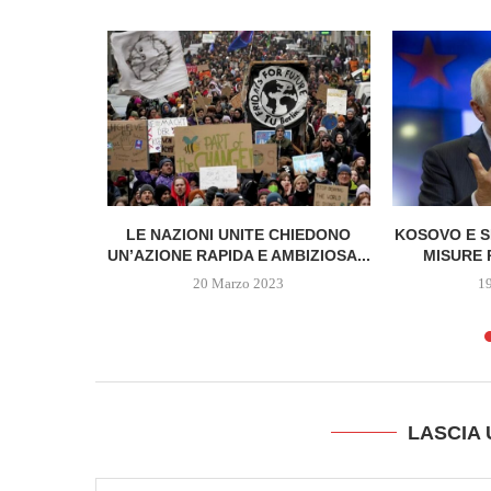
uggerisce
tro gli...
LE NAZIONI UNITE CHIEDONO
KOSOVO E 
UN’AZIONE RAPIDA E AMBIZIOSA...
MISURE P
20 Marzo 2023
1
LASCIA