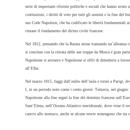
serie di importanti riforme politiche e sociali che hanno avuto un
costituzioni, i diritti di voto per tutti gli uomini e la fine del fe
suo Code Napoleon, che ha codificato le libertà fondamentali acq
rimane il fondamento del diritto civile francese.
Nel 1812, pensando che la Russia stesse tramando un’alleanza co
si concluse con la ritirata delle sue truppe da Mosca e gran part
Napoleone si arresero e Napoleone si offrì di dimettersi a favor
all’Elba.
Nel marzo 1815, fuggì dall’esilio dell’isola e tornò a Parigi, do
I, in un periodo noto come i cento giorni. Tuttavia, nel giugno 
Napoleone alla fine segnò la fine del dominio francese sull’Euro
Sant’Elena, nell’Oceano Atlantico meridionale, dove visse il res
cancro allo stomaco, anche se alcune teorie sostengono che sia s