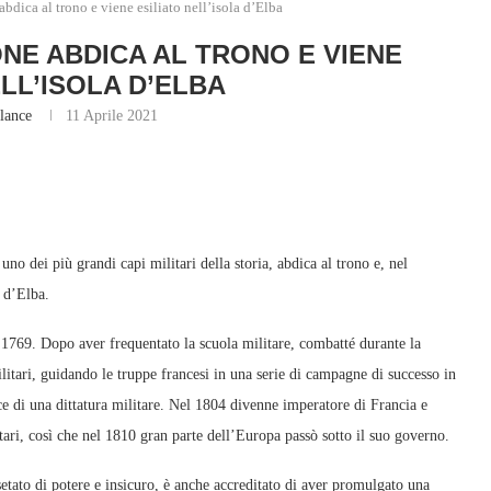
bdica al trono e viene esiliato nell’isola d’Elba
ONE ABDICA AL TRONO E VIENE
ELL’ISOLA D’ELBA
lance
11 Aprile 2021
o dei più grandi capi militari della storia, abdica al trono e, nel
 d’Elba.
o 1769. Dopo aver frequentato la scuola militare, combatté durante la
litari, guidando le truppe francesi in una serie di campagne di successo in
ice di una dittatura militare. Nel 1804 divenne imperatore di Francia e
tari, così che nel 1810 gran parte dell’Europa passò sotto il suo governo.
etato di potere e insicuro, è anche accreditato di aver promulgato una