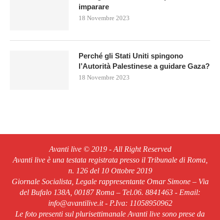
imparare
18 Novembre 2023
Perché gli Stati Uniti spingono
l’Autorità Palestinese a guidare Gaza?
18 Novembre 2023
Avanti live © 2019 - All Right Reserved
Avanti live è una testata registrata presso il Tribunale di Roma,
n. 126 del 10 Ottobre 2019
Giornale Socialista, Legale rappresentante Omar Simone – Via
del Bufalo 138A, 00187 Roma – Tel.06. 8841463 - Email:
info@avantilive.it - P.Iva: 11058950962
Le foto presenti sul plurisettimanale Avanti live sono prese da