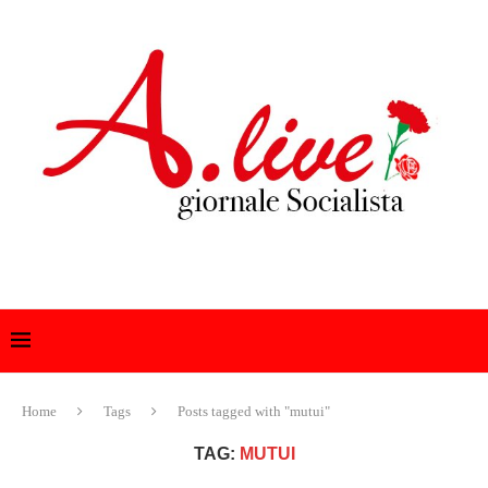
Home
Tags
Posts tagged with "mutui"
TAG:
MUTUI