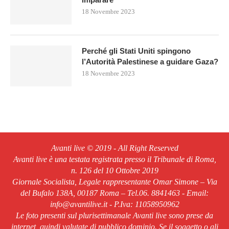
18 Novembre 2023
Perché gli Stati Uniti spingono
l’Autorità Palestinese a guidare Gaza?
18 Novembre 2023
Avanti live © 2019 - All Right Reserved
Avanti live è una testata registrata presso il Tribunale di Roma,
n. 126 del 10 Ottobre 2019
Giornale Socialista, Legale rappresentante Omar Simone – Via
del Bufalo 138A, 00187 Roma – Tel.06. 8841463 - Email:
info@avantilive.it - P.Iva: 11058950962
Le foto presenti sul plurisettimanale Avanti live sono prese da
internet, quindi valutate di pubblico dominio. Se il soggetto o gli