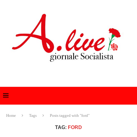
Home
Tags
Posts tagged with "ford"
TAG:
FORD