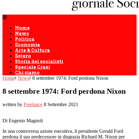
Home
News
Politica
Economia
Arte & Cultura
Estero
Storia dei socialisti
Speciale Craxi
Chi siamo
Home
News
8 settembre 1974: Ford perdona Nixon
8 settembre 1974: Ford perdona Nixon
written by
Freelance
8 Settembre 2021
Di Eugenio Magnoli
In una controversa azione esecutiva, il presidente Gerald Ford
perdona il suo predecessore in disgrazia Richard M. Nixon per