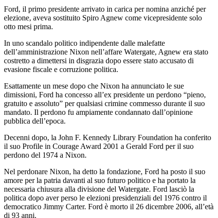
Ford, il primo presidente arrivato in carica per nomina anziché per
elezione, aveva sostituito Spiro Agnew come vicepresidente solo
otto mesi prima.
In uno scandalo politico indipendente dalle malefatte
dell’amministrazione Nixon nell’affare Watergate, Agnew era stato
costretto a dimettersi in disgrazia dopo essere stato accusato di
evasione fiscale e corruzione politica.
Esattamente un mese dopo che Nixon ha annunciato le sue
dimissioni, Ford ha concesso all’ex presidente un perdono “pieno,
gratuito e assoluto” per qualsiasi crimine commesso durante il suo
mandato. Il perdono fu ampiamente condannato dall’opinione
pubblica dell’epoca.
Decenni dopo, la John F. Kennedy Library Foundation ha conferito
il suo Profile in Courage Award 2001 a Gerald Ford per il suo
perdono del 1974 a Nixon.
Nel perdonare Nixon, ha detto la fondazione, Ford ha posto il suo
amore per la patria davanti al suo futuro politico e ha portato la
necessaria chiusura alla divisione del Watergate. Ford lasciò la
politica dopo aver perso le elezioni presidenziali del 1976 contro il
democratico Jimmy Carter. Ford è morto il 26 dicembre 2006, all’età
di 93 anni.