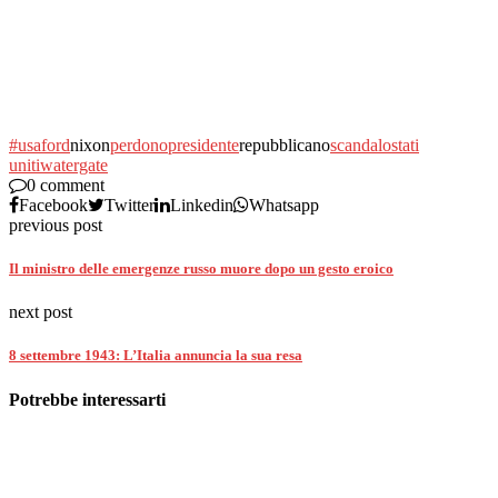
#usa
ford
nixon
perdono
presidente
repubblicano
scandalo
stati
uniti
watergate
0 comment
Facebook
Twitter
Linkedin
Whatsapp
previous post
Il ministro delle emergenze russo muore dopo un gesto eroico
next post
8 settembre 1943: L’Italia annuncia la sua resa
Potrebbe interessarti