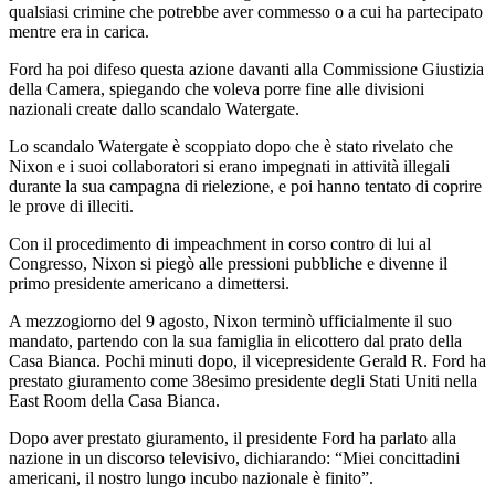
qualsiasi crimine che potrebbe aver commesso o a cui ha partecipato
mentre era in carica.
Ford ha poi difeso questa azione davanti alla Commissione Giustizia
della Camera, spiegando che voleva porre fine alle divisioni
nazionali create dallo scandalo Watergate.
Lo scandalo Watergate è scoppiato dopo che è stato rivelato che
Nixon e i suoi collaboratori si erano impegnati in attività illegali
durante la sua campagna di rielezione, e poi hanno tentato di coprire
le prove di illeciti.
Con il procedimento di impeachment in corso contro di lui al
Congresso, Nixon si piegò alle pressioni pubbliche e divenne il
primo presidente americano a dimettersi.
A mezzogiorno del 9 agosto, Nixon terminò ufficialmente il suo
mandato, partendo con la sua famiglia in elicottero dal prato della
Casa Bianca. Pochi minuti dopo, il vicepresidente Gerald R. Ford ha
prestato giuramento come 38esimo presidente degli Stati Uniti nella
East Room della Casa Bianca.
Dopo aver prestato giuramento, il presidente Ford ha parlato alla
nazione in un discorso televisivo, dichiarando: “Miei concittadini
americani, il nostro lungo incubo nazionale è finito”.