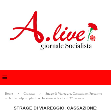
Home
Cronaca
Strage di Viareggio, Cassazione: Prescritto
omicidio colposo plurimo che stroncò la vita di 32 persone
STRAGE DI VIAREGGIO, CASSAZIONE: