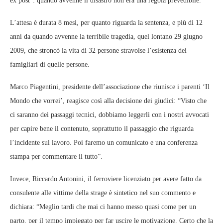
ex post”: quando avvenne il disastro non era una regola prevedibile.
L’attesa è durata 8 mesi, per quanto riguarda la sentenza, e più di 12
anni da quando avvenne la terribile tragedia, quel lontano 29 giugno
2009, che stroncò la vita di 32 persone stravolse l’esistenza dei
famigliari di quelle persone.
Marco Piagentini, presidente dell’associazione che riunisce i parenti ‘Il
Mondo che vorrei’, reagisce così alla decisione dei giudici: “Visto che
ci saranno dei passaggi tecnici, dobbiamo leggerli con i nostri avvocati
per capire bene il contenuto, soprattutto il passaggio che riguarda
l’incidente sul lavoro. Poi faremo un comunicato e una conferenza
stampa per commentare il tutto”.
Invece, Riccardo Antonini, il ferroviere licenziato per avere fatto da
consulente alle vittime della strage è sintetico nel suo commento e
dichiara: “Meglio tardi che mai ci hanno messo quasi come per un
parto, per il tempo impiegato per far uscire le motivazione. Certo che la