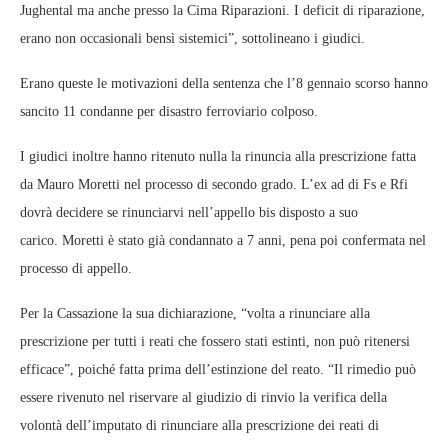
Jughental ma anche presso la Cima Riparazioni. I deficit di riparazione,
erano non occasionali bensì sistemici”, sottolineano i giudici.
Erano queste le motivazioni della sentenza che l’8 gennaio scorso hanno
sancito 11 condanne per disastro ferroviario colposo.
I giudici inoltre hanno ritenuto nulla la rinuncia alla prescrizione fatta
da Mauro Moretti nel processo di secondo grado. L’ex ad di Fs e Rfi
dovrà decidere se rinunciarvi nell’appello bis disposto a suo
carico. Moretti è stato già condannato a 7 anni, pena poi confermata nel
processo di appello.
Per la Cassazione la sua dichiarazione, “volta a rinunciare alla
prescrizione per tutti i reati che fossero stati estinti, non può ritenersi
efficace”, poiché fatta prima dell’estinzione del reato. “Il rimedio può
essere rivenuto nel riservare al giudizio di rinvio la verifica della
volontà dell’imputato di rinunciare alla prescrizione dei reati di