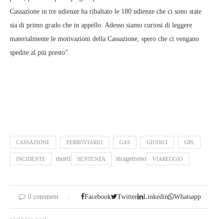
Cassazione in tre udienze ha ribaltato le 180 udienze che ci sono state
sia di primo grado che in appello. Adesso siamo curiosi di leggere
materialmente le motivazioni della Cassazione, spero che ci vengano
spedite al più presto”.
CASSAZIONE
FERROVIARIO
GAS
GIUDICI
GPL
morti
stragetreno
INCIDENTE
SENTENZA
VIAREGGIO
0 comment
Facebook
Twitter
Linkedin
Whatsapp