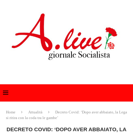
Home
Attualità
Decreto Covid: ‘Dopo aver abbaiato, la Lega
si ritira con la coda tra le gambe’
DECRETO COVID: ‘DOPO AVER ABBAIATO, LA