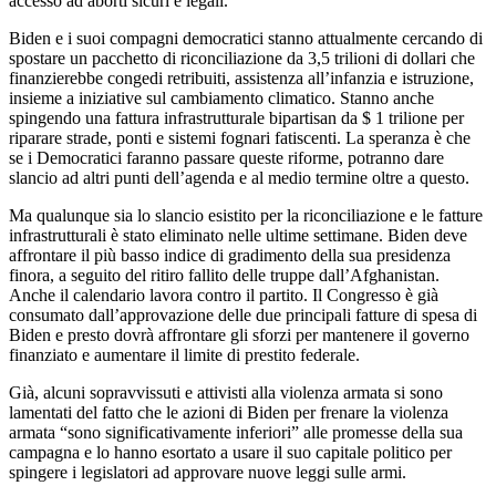
accesso ad aborti sicuri e legali.
Biden e i suoi compagni democratici stanno attualmente cercando di
spostare un pacchetto di riconciliazione da 3,5 trilioni di dollari che
finanzierebbe congedi retribuiti, assistenza all’infanzia e istruzione,
insieme a iniziative sul cambiamento climatico. Stanno anche
spingendo una fattura infrastrutturale bipartisan da $ 1 trilione per
riparare strade, ponti e sistemi fognari fatiscenti. La speranza è che
se i Democratici faranno passare queste riforme, potranno dare
slancio ad altri punti dell’agenda e al medio termine oltre a questo.
Ma qualunque sia lo slancio esistito per la riconciliazione e le fatture
infrastrutturali è stato eliminato nelle ultime settimane. Biden deve
affrontare il più basso indice di gradimento della sua presidenza
finora, a seguito del ritiro fallito delle truppe dall’Afghanistan.
Anche il calendario lavora contro il partito. Il Congresso è già
consumato dall’approvazione delle due principali fatture di spesa di
Biden e presto dovrà affrontare gli sforzi per mantenere il governo
finanziato e aumentare il limite di prestito federale.
Già, alcuni sopravvissuti e attivisti alla violenza armata si sono
lamentati del fatto che le azioni di Biden per frenare la violenza
armata “sono significativamente inferiori” alle promesse della sua
campagna e lo hanno esortato a usare il suo capitale politico per
spingere i legislatori ad approvare nuove leggi sulle armi.