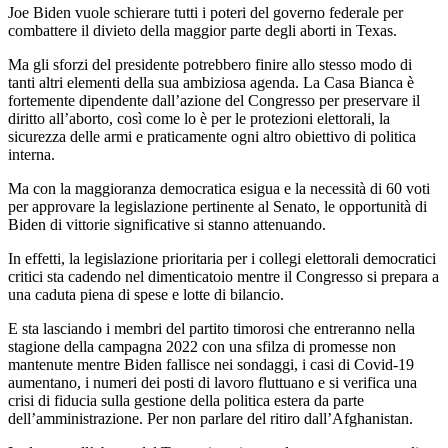
Joe Biden vuole schierare tutti i poteri del governo federale per
combattere il divieto della maggior parte degli aborti in Texas.
Ma gli sforzi del presidente potrebbero finire allo stesso modo di
tanti altri elementi della sua ambiziosa agenda. La Casa Bianca è
fortemente dipendente dall’azione del Congresso per preservare il
diritto all’aborto, così come lo è per le protezioni elettorali, la
sicurezza delle armi e praticamente ogni altro obiettivo di politica
interna.
Ma con la maggioranza democratica esigua e la necessità di 60 voti
per approvare la legislazione pertinente al Senato, le opportunità di
Biden di vittorie significative si stanno attenuando.
In effetti, la legislazione prioritaria per i collegi elettorali democratici
critici sta cadendo nel dimenticatoio mentre il Congresso si prepara a
una caduta piena di spese e lotte di bilancio.
E sta lasciando i membri del partito timorosi che entreranno nella
stagione della campagna 2022 con una sfilza di promesse non
mantenute mentre Biden fallisce nei sondaggi, i casi di Covid-19
aumentano, i numeri dei posti di lavoro fluttuano e si verifica una
crisi di fiducia sulla gestione della politica estera da parte
dell’amministrazione. Per non parlare del ritiro dall’Afghanistan.