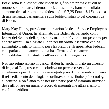
Poi ci sono le questioni che Biden ha già spinto prima e su cui ha
promesso di tornare. I democratici, ad esempio, hanno annullato un
aumento del salario minimo federale (da $ 7,25 l’ora a $ 15) a causa
di una sentenza parlamentare sulla legge di sgravio del coronavirus
di Biden.
Mary Kay Henry, presidente internazionale della Service Employees
International Union, ha affermato che Biden sta parlando con i
leader del Senato della questione, ma non c’è ancora un percorso per
andare avanti. Ha elogiato Biden per un ordine esecutivo che ha
aumentato il salario minimo per i lavoratori e gli appaltatori federali
e ha parlato di un aumento, ma ha affermato di rimanere
“incredibilmente frustrata” dall’inazione del Congresso.
Nel suo primo giorno in carica, Biden ha anche inviato un disegno
di legge al Congresso che includeva un percorso verso la
cittadinanza per 11 milioni di immigrati privi di documenti, ampliava
il reinsediamento dei rifugiati e ordinava di distribuire più tecnologia
al confine. Non è andato da nessuna parte poiché l’amministrazione
deve affrontare un numero record di migranti che attraversano il
confine meridionale.