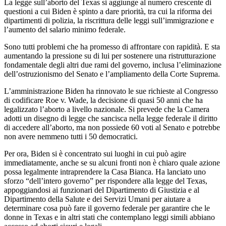
La legge sull’aborto del Texas si aggiunge al numero crescente di
questioni a cui Biden è spinto a dare priorità, tra cui la riforma dei
dipartimenti di polizia, la riscrittura delle leggi sull’immigrazione e
l’aumento del salario minimo federale.
Sono tutti problemi che ha promesso di affrontare con rapidità. E sta
aumentando la pressione su di lui per sostenere una ristrutturazione
fondamentale degli altri due rami del governo, inclusa l’eliminazione
dell’ostruzionismo del Senato e l’ampliamento della Corte Suprema.
L’amministrazione Biden ha rinnovato le sue richieste al Congresso
di codificare Roe v. Wade, la decisione di quasi 50 anni che ha
legalizzato l’aborto a livello nazionale. Si prevede che la Camera
adotti un disegno di legge che sancisca nella legge federale il diritto
di accedere all’aborto, ma non possiede 60 voti al Senato e potrebbe
non avere nemmeno tutti i 50 democratici.
Per ora, Biden si è concentrato sui luoghi in cui può agire
immediatamente, anche se su alcuni fronti non è chiaro quale azione
possa legalmente intraprendere la Casa Bianca. Ha lanciato uno
sforzo “dell’intero governo” per rispondere alla legge del Texas,
appoggiandosi ai funzionari del Dipartimento di Giustizia e al
Dipartimento della Salute e dei Servizi Umani per aiutare a
determinare cosa può fare il governo federale per garantire che le
donne in Texas e in altri stati che contemplano leggi simili abbiano