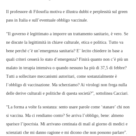
Il professore di Filosofia motiva e illustra dubbi e perplessità sul green
pass in Italia e sull’eventuale obbligo vaccinale.
“Il governo è legittimato a imporre un trattamento sanitario, è vero. Se
ne discute la legittimità in chiave culturale, etica e politica. Tutto va
bene perché c’è un’emergenza sanitaria? E’ lecito chiedere in base a
quali criteri cesserà lo stato d’emergenza? Finirà quanto non c’è più un
malato in terapia intensiva o quando nessuno ha più di 37,5 di febbre?
Tutti a sollecitare meccanismi autoritari, come sostanzialmente è
l’obbligo di vaccinazione. Ma scherziamo? Ai virologi non frega nulla
delle derive culturali e politiche di questa società?”, sottolinea Cacciari.
“La forma a volte fa sostanza: sento usare parole come ‘stanare’ chi non
si vaccina. Ma ci rendiamo conto? Se arriva l’obbligo, bene: almeno
sparisce l’ipocrisia. Mi arrivano centinaia di mail al giorno di medici e
scienziati che mi danno ragione e mi dicono che non possono parlare”.