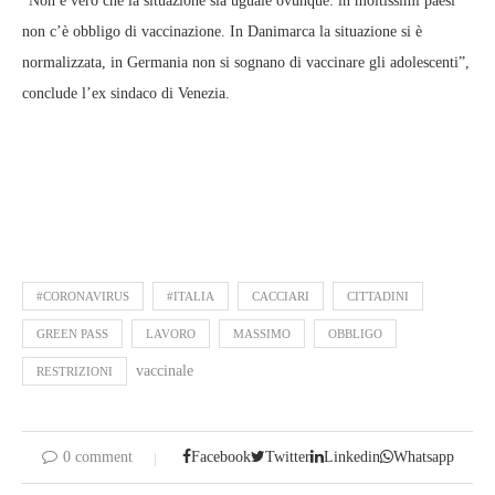
“Non è vero che la situazione sia uguale ovunque: in moltissimi paesi
non c’è obbligo di vaccinazione. In Danimarca la situazione si è
normalizzata, in Germania non si sognano di vaccinare gli adolescenti”,
conclude l’ex sindaco di Venezia.
#CORONAVIRUS
#ITALIA
CACCIARI
CITTADINI
GREEN PASS
LAVORO
MASSIMO
OBBLIGO
vaccinale
RESTRIZIONI
0 comment
Facebook
Twitter
Linkedin
Whatsapp