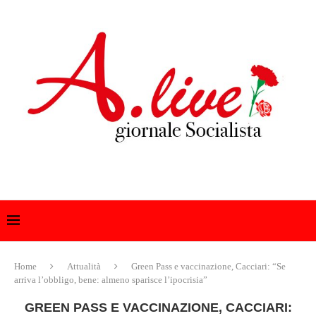
Home
Attualità
Green Pass e vaccinazione, Cacciari: “Se
arriva l’obbligo, bene: almeno sparisce l’ipocrisia”
GREEN PASS E VACCINAZIONE, CACCIARI: