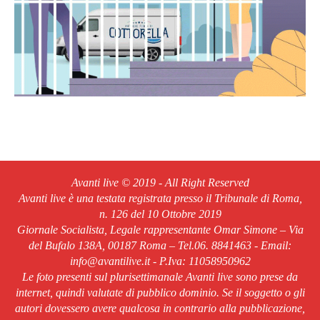
Avanti live © 2019 - All Right Reserved
Avanti live è una testata registrata presso il Tribunale di Roma,
n. 126 del 10 Ottobre 2019
Giornale Socialista, Legale rappresentante Omar Simone – Via
del Bufalo 138A, 00187 Roma – Tel.06. 8841463 - Email:
info@avantilive.it - P.Iva: 11058950962
Le foto presenti sul plurisettimanale Avanti live sono prese da
internet, quindi valutate di pubblico dominio. Se il soggetto o gli
autori dovessero avere qualcosa in contrario alla pubblicazione,