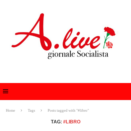
Home
Tags
Posts tagged with "#libro"
TAG:
#LIBRO