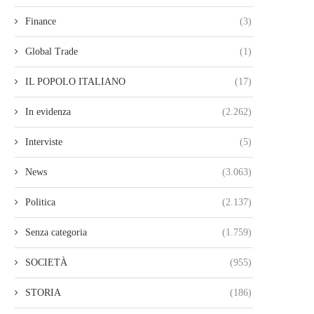
Finance
(3)
Global Trade
(1)
IL POPOLO ITALIANO
(17)
In evidenza
(2.262)
Interviste
(5)
News
(3.063)
Politica
(2.137)
Senza categoria
(1.759)
SOCIETÀ
(955)
STORIA
(186)