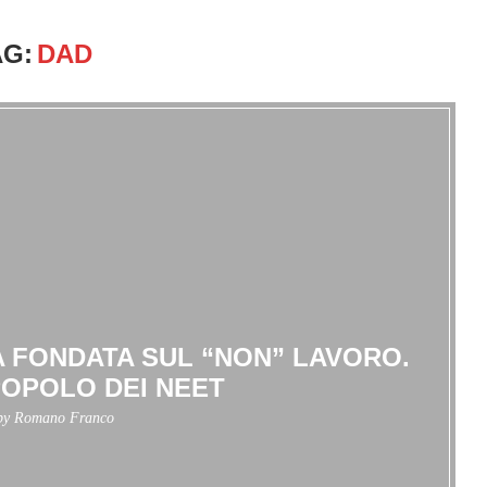
AG:
DAD
CA FONDATA SUL “NON” LAVORO.
POPOLO DEI NEET
 by
Romano Franco