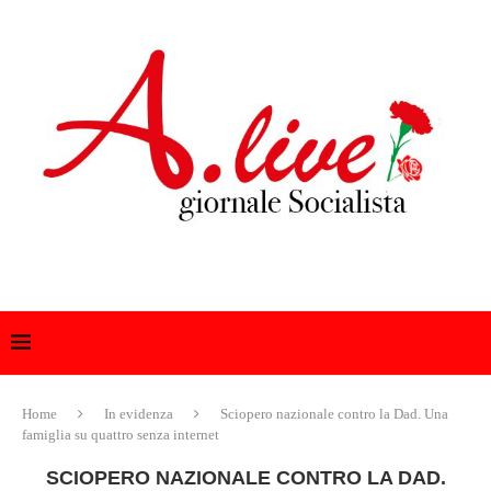
Home
In evidenza
Sciopero nazionale contro la Dad. Una
famiglia su quattro senza internet
SCIOPERO NAZIONALE CONTRO LA DAD.