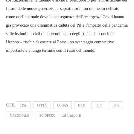
costituzionalmente tutelato è anche il presupposto per la costruzione del
futuro delle nuove generazioni, soprattutto in un momento delicato
come quello attuale dove le conseguenze dell’emergenza Covid hanno
già provocato una drammatica caduta del Pil e l’impatto della pandemia
sulle lezioni e i cicli di apprendimento degli studenti – conclude
Uecoop – rischia di costare al Paese uno svantaggio competitivo
importante e a lungo termine con il resto del mondo.
CGIL
CISL
CITTÀ
COBAS
DAD
FILT
FNA
uil trasporti
NAZIONALE
SCIOPERO