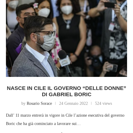
NASCE IN CILE IL GOVERNO “DELLE DONNE”
DI GABRIEL BORIC
by
Rosario Sorace
24 Gennaio 2022
524 views
Dall’ 11 marzo entrerà in vigore in Cile l’azione esecutiva del governo
Boric che ha già cominciato a lavorare sui…