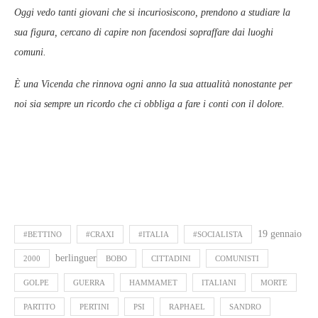
Oggi vedo tanti giovani che si incuriosiscono, prendono a studiare la
sua figura, cercano di capire non facendosi sopraffare dai luoghi
comuni.
È una Vicenda che rinnova ogni anno la sua attualità nonostante per
noi sia sempre un ricordo che ci obbliga a fare i conti con il dolore.
19 gennaio
#BETTINO
#CRAXI
#ITALIA
#SOCIALISTA
berlinguer
2000
BOBO
CITTADINI
COMUNISTI
GOLPE
GUERRA
HAMMAMET
ITALIANI
MORTE
PARTITO
PERTINI
PSI
RAPHAEL
SANDRO