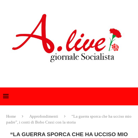
Home
Approfondimenti
“La guerra sporca che ha ucciso mio
padre”, i conti di Bobo Craxi con la storia
“LA GUERRA SPORCA CHE HA UCCISO MIO