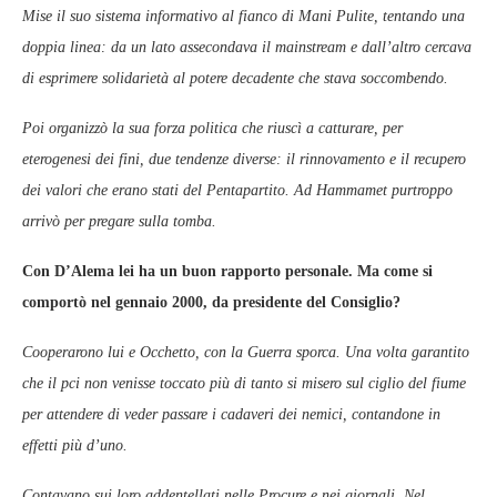
Mise il suo sistema informativo al fianco di Mani Pulite, tentando una
doppia linea: da un lato assecondava il mainstream e dall’altro cercava
di esprimere solidarietà al potere decadente che stava soccombendo.
Poi organizzò la sua forza politica che riuscì a catturare, per
eterogenesi dei fini, due tendenze diverse: il rinnovamento e il recupero
dei valori che erano stati del Pentapartito. Ad Hammamet purtroppo
arrivò per pregare sulla tomba.
Con D’Alema lei ha un buon rapporto personale. Ma come si
comportò nel gennaio 2000, da presidente del Consiglio?
Cooperarono lui e Occhetto, con la Guerra sporca. Una volta garantito
che il pci non venisse toccato più di tanto si misero sul ciglio del fiume
per attendere di veder passare i cadaveri dei nemici, contandone in
effetti più d’uno.
Contavano sui loro addentellati nelle Procure e nei giornali. Nel