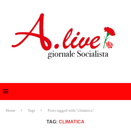
Home
Tags
Posts tagged with "climatica"
TAG:
CLIMATICA