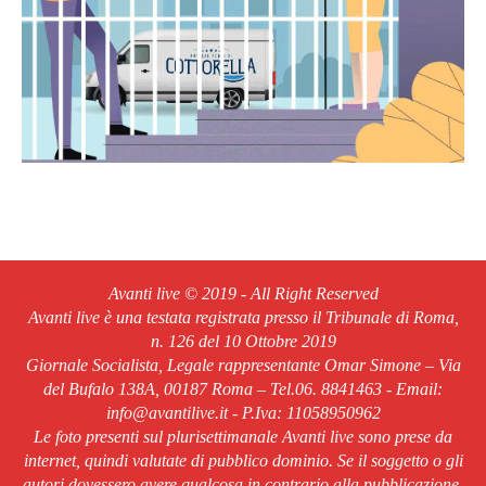
Avanti live © 2019 - All Right Reserved
Avanti live è una testata registrata presso il Tribunale di Roma,
n. 126 del 10 Ottobre 2019
Giornale Socialista, Legale rappresentante Omar Simone – Via
del Bufalo 138A, 00187 Roma – Tel.06. 8841463 - Email:
info@avantilive.it - P.Iva: 11058950962
Le foto presenti sul plurisettimanale Avanti live sono prese da
internet, quindi valutate di pubblico dominio. Se il soggetto o gli
autori dovessero avere qualcosa in contrario alla pubblicazione,