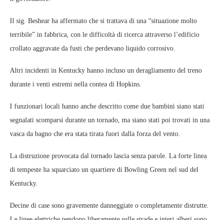
Il sig. Beshear ha affermato che si trattava di una “situazione molto
terribile” in fabbrica, con le difficoltà di ricerca attraverso l’edificio
crollato aggravate da fusti che perdevano liquido corrosivo.
Altri incidenti in Kentucky hanno incluso un deragliamento del treno
durante i venti estremi nella contea di Hopkins.
I funzionari locali hanno anche descritto come due bambini siano stati
segnalati scomparsi durante un tornado, ma siano stati poi trovati in una
vasca da bagno che era stata tirata fuori dalla forza del vento.
La distruzione provocata dal tornado lascia senza parole. La forte linea
di tempeste ha squarciato un quartiere di Bowling Green nel sud del
Kentucky.
Decine di case sono gravemente danneggiate o completamente distrutte.
Le linee elettriche pendono liberamente sulle strade e interi alberi sono