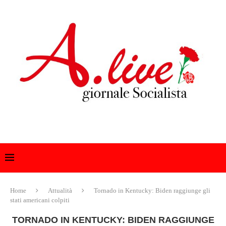
Home
Attualità
Tornado in Kentucky: Biden raggiunge gli
stati americani colpiti
TORNADO IN KENTUCKY: BIDEN RAGGIUNGE