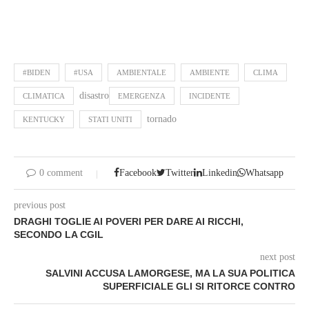
#BIDEN
#USA
AMBIENTALE
AMBIENTE
CLIMA
disastro
CLIMATICA
EMERGENZA
INCIDENTE
tornado
KENTUCKY
STATI UNITI
0 comment
Facebook
Twitter
Linkedin
Whatsapp
previous post
DRAGHI TOGLIE AI POVERI PER DARE AI RICCHI,
SECONDO LA CGIL
next post
SALVINI ACCUSA LAMORGESE, MA LA SUA POLITICA
SUPERFICIALE GLI SI RITORCE CONTRO