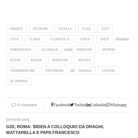
#BIDEN
#EUROPA
#ITALIA
#USA
2050
disastro
CINA
CLIMA
CLIMATICA
COP26
DATE
isole
EMERGENZA
GLOBALE
JOHNSON
MONDO
PUTIN
RISCHI
RISPOSTA
RUSSIA
uk
TEMPERATURE
THUNBERG
UMANA
UNIONE
XI JINPING
0 comment
Facebook
Twitter
Linkedin
Whatsapp
previous post
G20, ROMA: BIDEN A COLLOQUIO DA DRAGHI,
MATTARELLA E PAPA FRANCESCO