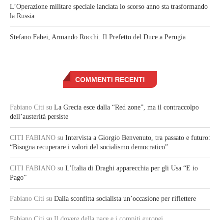
L’Operazione militare speciale lanciata lo scorso anno sta trasformando
la Russia
Stefano Fabei, Armando Rocchi. Il Prefetto del Duce a Perugia
COMMENTI RECENTI
Fabiano Citi
su
La Grecia esce dalla “Red zone”, ma il contraccolpo
dell’austerità persiste
CITI FABIANO
su
Intervista a Giorgio Benvenuto, tra passato e futuro:
“Bisogna recuperare i valori del socialismo democratico”
CITI FABIANO
su
L’Italia di Draghi apparecchia per gli Usa “E io
Pago”
Fabiano Citi
su
Dalla sconfitta socialista un’occasione per riflettere
Fabiano Citi
su Il dovere della pace e i compiti europei