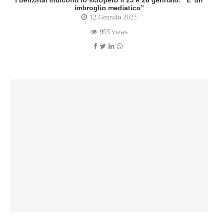
I benzinai indicono lo sciopero il 25 e 26 gennaio: “E’ un
imbroglio mediatico”
12 Gennaio 2023
993 views