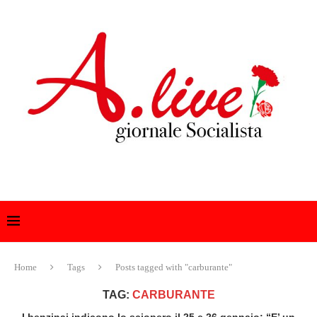
Home
Tags
Posts tagged with "carburante"
TAG:
CARBURANTE