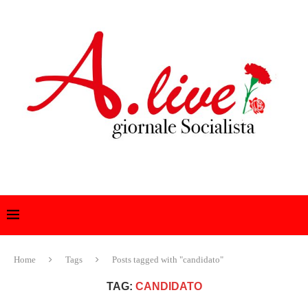
Home
Tags
Posts tagged with "candidato"
TAG:
CANDIDATO