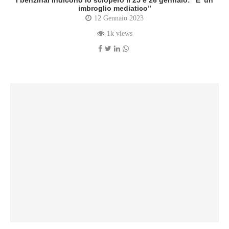
I benzinai indicono lo sciopero il 25 e 26 gennaio: “E’ un
imbroglio mediatico”
12 Gennaio 2023
1k views