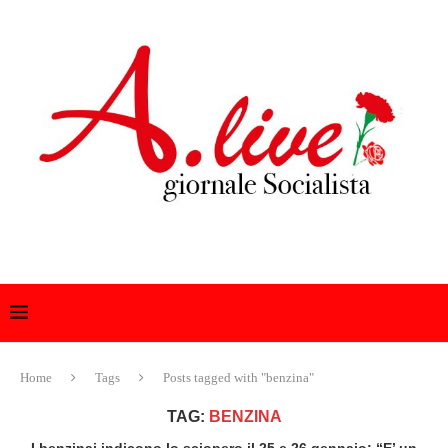
Home
Tags
Posts tagged with "benzina"
TAG:
BENZINA