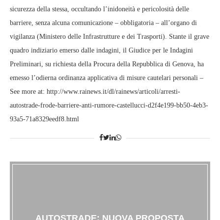
sicurezza della stessa, occultando l’inidoneità e pericolosità delle
barriere, senza alcuna comunicazione – obbligatoria – all’organo di
vigilanza (Ministero delle Infrastrutture e dei Trasporti). Stante il grave
quadro indiziario emerso dalle indagini, il Giudice per le Indagini
Preliminari, su richiesta della Procura della Repubblica di Genova, ha
emesso l’odierna ordinanza applicativa di misure cautelari personali –
See more at: http://www.rainews.it/dl/rainews/articoli/arresti-
autostrade-frode-barriere-anti-rumore-castellucci-d2f4e199-bb50-4eb3-
93a5-71a8329eedf8.html
AUTOSTRADE: NUOVA PROPOSTA