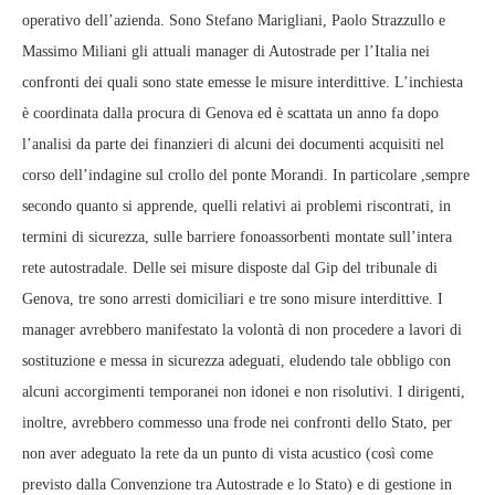
operativo dell’azienda. Sono Stefano Marigliani, Paolo Strazzullo e
Massimo Miliani gli attuali manager di Autostrade per l’Italia nei
confronti dei quali sono state emesse le misure interdittive. L’inchiesta
è coordinata dalla procura di Genova ed è scattata un anno fa dopo
l’analisi da parte dei finanzieri di alcuni dei documenti acquisiti nel
corso dell’indagine sul crollo del ponte Morandi. In particolare ,sempre
secondo quanto si apprende, quelli relativi ai problemi riscontrati, in
termini di sicurezza, sulle barriere fonoassorbenti montate sull’intera
rete autostradale. Delle sei misure disposte dal Gip del tribunale di
Genova, tre sono arresti domiciliari e tre sono misure interdittive. I
manager avrebbero manifestato la volontà di non procedere a lavori di
sostituzione e messa in sicurezza adeguati, eludendo tale obbligo con
alcuni accorgimenti temporanei non idonei e non risolutivi. I dirigenti,
inoltre, avrebbero commesso una frode nei confronti dello Stato, per
non aver adeguato la rete da un punto di vista acustico (così come
previsto dalla Convenzione tra Autostrade e lo Stato) e di gestione in