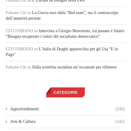
Fabiano Citi
su
L’Europa ha bisogno della Pace
Fabiano Citi
su
La Grecia esce dalla “Red zone”, ma il contraccolpo
dell’austerità persiste
CITI FABIANO
su
Intervista a Giorgio Benvenuto, tra passato e futuro:
“Bisogna recuperare i valori del socialismo democratico”
CITI FABIANO
su
L’Italia di Draghi apparecchia per gli Usa “E io
Pago”
Fabiano Citi
su
Dalla sconfitta socialista un’occasione per riflettere
CATEGORIE
Approfondimenti
(242)
Arte & Cultura
(141)