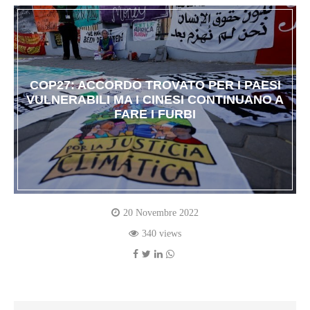
COP27: ACCORDO TROVATO PER I PAESI
VULNERABILI MA I CINESI CONTINUANO A
FARE I FURBI
20 Novembre 2022
340 views