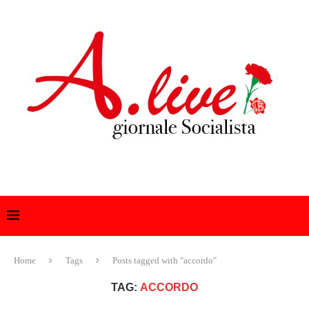
Home
Tags
Posts tagged with "accordo"
TAG:
ACCORDO