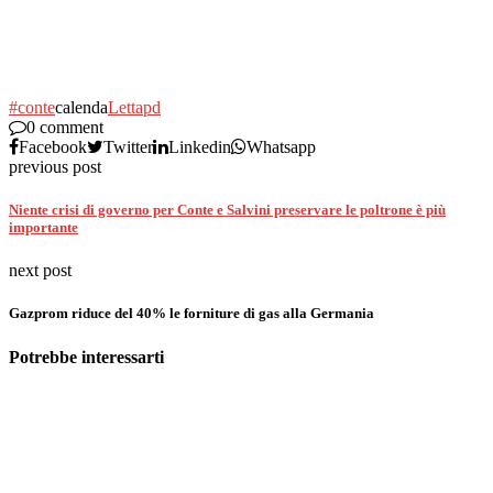
#conte
calenda
Letta
pd
0 comment
Facebook
Twitter
Linkedin
Whatsapp
previous post
Niente crisi di governo per Conte e Salvini preservare le poltrone è più
importante
next post
Gazprom riduce del 40% le forniture di gas alla Germania
Potrebbe interessarti