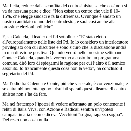
Ma Letta, reduce dalla sconfitta del centrosinistra, sa che così non si
va da nessuna parte e dice: “Non esiste un centro che vale il 10-
15%, che elegge sindaci e fa la differenza. Ovunque è andato un
nostro candidato o uno del centrodestra, e sarà così anche alla
prossime elezioni politiche”.
E, su Calenda, il leader del Pd sottolinea: “E’ stato eletto
all’europarlamento nelle liste del Pd. Io lo considero un interlocutore
privilegiato con cui discutere e sono sicuro che la discussione andrà
in una direzione positiva. Quando vedrò nelle prossime settimane
Conte e Calenda, quando lavoreremo a costruire un programma
comune, dirò loro di spiegarmi la ragione per cui l’altro è il nemico
assoluto. Io francamente questa cosa non la vedo”, ha concluso il
segretario del Pd.
Ma l’odio tra Calenda e Conte, più che viscerale, è convenzionale, e
se entrambi non ottengono i risultati sperati quest’alleanza di centro
sinistra non s’ha da fare.
Ma nel frattempo l’ipotesi di vedere affermato un polo contenente i
relitti di Italia Viva, con Azione e Radicali sembra un’ipotesi
campata in aria e come diceva Vecchioni “sogna, ragazzo sogna”.
Del resto non costa nulla.