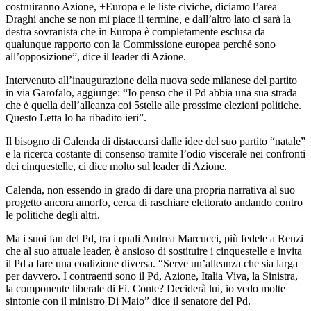
costruiranno Azione, +Europa e le liste civiche, diciamo l’area
Draghi anche se non mi piace il termine, e dall’altro lato ci sarà la
destra sovranista che in Europa è completamente esclusa da
qualunque rapporto con la Commissione europea perché sono
all’opposizione”, dice il leader di Azione.
Intervenuto all’inaugurazione della nuova sede milanese del partito
in via Garofalo, aggiunge: “Io penso che il Pd abbia una sua strada
che è quella dell’alleanza coi 5stelle alle prossime elezioni politiche.
Questo Letta lo ha ribadito ieri”.
Il bisogno di Calenda di distaccarsi dalle idee del suo partito “natale”
e la ricerca costante di consenso tramite l’odio viscerale nei confronti
dei cinquestelle, ci dice molto sul leader di Azione.
Calenda, non essendo in grado di dare una propria narrativa al suo
progetto ancora amorfo, cerca di raschiare elettorato andando contro
le politiche degli altri.
Ma i suoi fan del Pd, tra i quali Andrea Marcucci, più fedele a Renzi
che al suo attuale leader, è ansioso di sostituire i cinquestelle e invita
il Pd a fare una coalizione diversa. “Serve un’alleanza che sia larga
per davvero. I contraenti sono il Pd, Azione, Italia Viva, la Sinistra,
la componente liberale di Fi. Conte? Deciderà lui, io vedo molte
sintonie con il ministro Di Maio” dice il senatore del Pd.