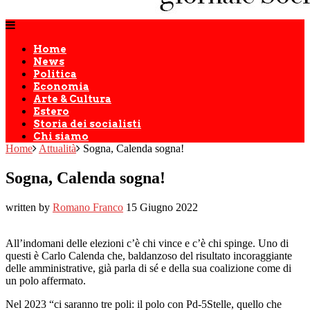
Home
News
Politica
Economia
Arte & Cultura
Estero
Storia dei socialisti
Chi siamo
Home
Attualità
Sogna, Calenda sogna!
Sogna, Calenda sogna!
written by
Romano Franco
15 Giugno 2022
All’indomani delle elezioni c’è chi vince e c’è chi spinge. Uno di
questi è Carlo Calenda che, baldanzoso del risultato incoraggiante
delle amministrative, già parla di sé e della sua coalizione come di
un polo affermato.
Nel 2023 “ci saranno tre poli: il polo con Pd-5Stelle, quello che