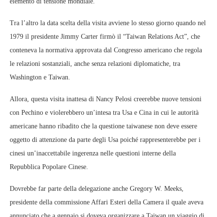
elemento di tensione mondiale.
Tra l’altro la data scelta della visita avviene lo stesso giorno quando nel
1979 il presidente Jimmy Carter firmò il “Taiwan Relations Act”, che
conteneva la normativa approvata dal Congresso americano che regola
le relazioni sostanziali, anche senza relazioni diplomatiche, tra
Washington e Taiwan.
Allora, questa visita inattesa di Nancy Pelosi creerebbe nuove tensioni
con Pechino e violerebbero un’intesa tra Usa e Cina in cui le autorità
americane hanno ribadito che la questione taiwanese non deve essere
oggetto di attenzione da parte degli Usa poiché rappresenterebbe per i
cinesi un’inaccettabile ingerenza nelle questioni interne della
Repubblica Popolare Cinese.
Dovrebbe far parte della delegazione anche Gregory W. Meeks,
presidente della commissione Affari Esteri della Camera il quale aveva
annunciato che a gennaio si doveva organizzare a Taiwan un viaggio di