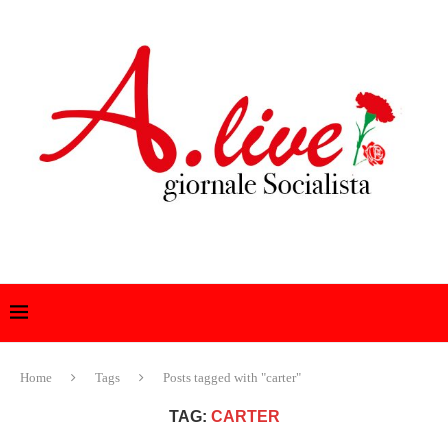
Home
Tags
Posts tagged with "carter"
TAG:
CARTER