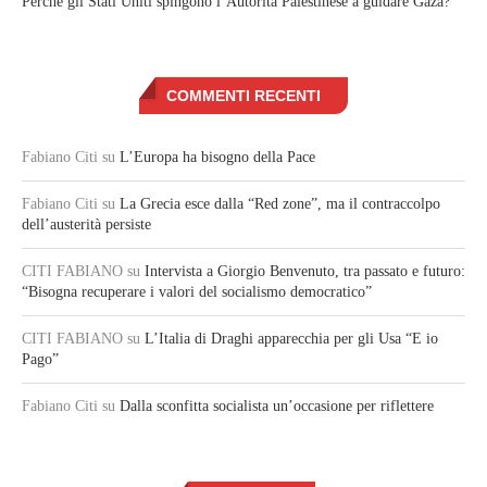
Perché gli Stati Uniti spingono l’Autorità Palestinese a guidare Gaza?
COMMENTI RECENTI
Fabiano Citi
su
L’Europa ha bisogno della Pace
Fabiano Citi
su
La Grecia esce dalla “Red zone”, ma il contraccolpo
dell’austerità persiste
CITI FABIANO
su
Intervista a Giorgio Benvenuto, tra passato e futuro:
“Bisogna recuperare i valori del socialismo democratico”
CITI FABIANO
su
L’Italia di Draghi apparecchia per gli Usa “E io
Pago”
Fabiano Citi
su
Dalla sconfitta socialista un’occasione per riflettere