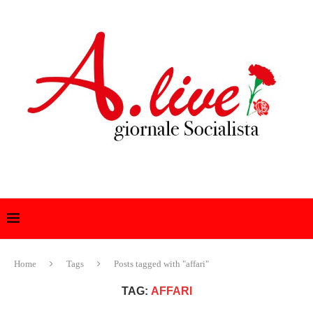
Home
Tags
Posts tagged with "affari"
TAG:
AFFARI