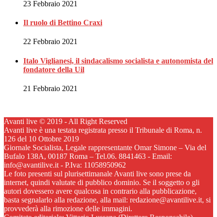
23 Febbraio 2021
Il ruolo di Bettino Craxi
22 Febbraio 2021
Italo Viglianesi, il sindacalismo socialista e autonomista del
fondatore della Uil
21 Febbraio 2021
Avanti live © 2019 - All Right Reserved
Avanti live è una testata registrata presso il Tribunale di Roma, n.
126 del 10 Ottobre 2019
Giornale Socialista, Legale rappresentante Omar Simone – Via del
Bufalo 138A, 00187 Roma – Tel.06. 8841463 - Email:
info@avantilive.it - P.Iva: 11058950962
Le foto presenti sul plurisettimanale Avanti live sono prese da
internet, quindi valutate di pubblico dominio. Se il soggetto o gli
autori dovessero avere qualcosa in contrario alla pubblicazione,
basta segnalarlo alla redazione, alla mail: redazione@avantilive.it, si
provvederà alla rimozione delle immagini.