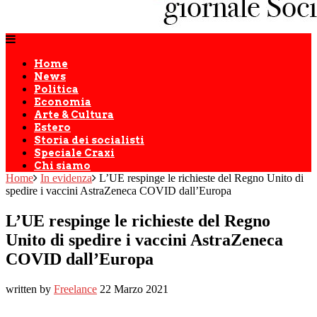
Home
News
Politica
Economia
Arte & Cultura
Estero
Storia dei socialisti
Speciale Craxi
Chi siamo
Home
In evidenza
L’UE respinge le richieste del Regno Unito di
spedire i vaccini AstraZeneca COVID dall’Europa
L’UE respinge le richieste del Regno
Unito di spedire i vaccini AstraZeneca
COVID dall’Europa
written by
Freelance
22 Marzo 2021