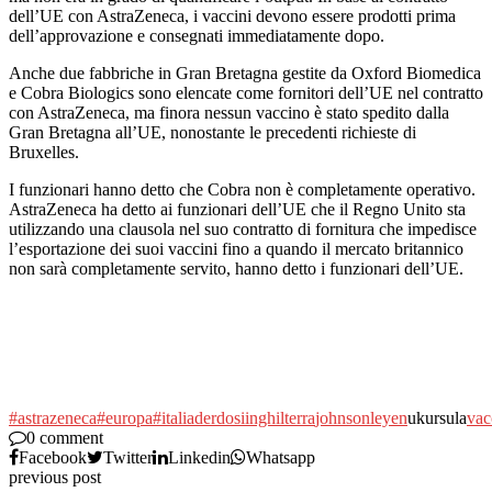
dell’UE con AstraZeneca, i vaccini devono essere prodotti prima
dell’approvazione e consegnati immediatamente dopo.
Anche due fabbriche in Gran Bretagna gestite da Oxford Biomedica
e Cobra Biologics sono elencate come fornitori dell’UE nel contratto
con AstraZeneca, ma finora nessun vaccino è stato spedito dalla
Gran Bretagna all’UE, nonostante le precedenti richieste di
Bruxelles.
I funzionari hanno detto che Cobra non è completamente operativo.
AstraZeneca ha detto ai funzionari dell’UE che il Regno Unito sta
utilizzando una clausola nel suo contratto di fornitura che impedisce
l’esportazione dei suoi vaccini fino a quando il mercato britannico
non sarà completamente servito, hanno detto i funzionari dell’UE.
#astrazeneca
#europa
#italia
der
dosi
inghilterra
johnson
leyen
ukursula
vac
0 comment
Facebook
Twitter
Linkedin
Whatsapp
previous post