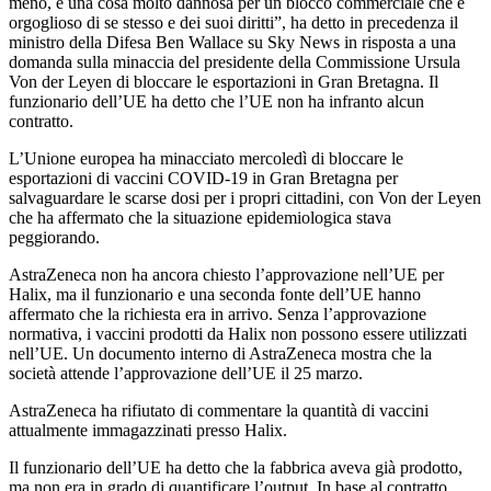
meno, è una cosa molto dannosa per un blocco commerciale che è
orgoglioso di se stesso e dei suoi diritti”, ha detto in precedenza il
ministro della Difesa Ben Wallace su Sky News in risposta a una
domanda sulla minaccia del presidente della Commissione Ursula
Von der Leyen di bloccare le esportazioni in Gran Bretagna. Il
funzionario dell’UE ha detto che l’UE non ha infranto alcun
contratto.
L’Unione europea ha minacciato mercoledì di bloccare le
esportazioni di vaccini COVID-19 in Gran Bretagna per
salvaguardare le scarse dosi per i propri cittadini, con Von der Leyen
che ha affermato che la situazione epidemiologica stava
peggiorando.
AstraZeneca non ha ancora chiesto l’approvazione nell’UE per
Halix, ma il funzionario e una seconda fonte dell’UE hanno
affermato che la richiesta era in arrivo. Senza l’approvazione
normativa, i vaccini prodotti da Halix non possono essere utilizzati
nell’UE. Un documento interno di AstraZeneca mostra che la
società attende l’approvazione dell’UE il 25 marzo.
AstraZeneca ha rifiutato di commentare la quantità di vaccini
attualmente immagazzinati presso Halix.
Il funzionario dell’UE ha detto che la fabbrica aveva già prodotto,
ma non era in grado di quantificare l’output. In base al contratto