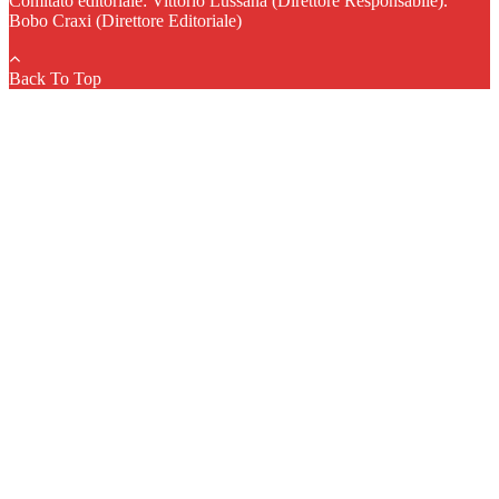
Comitato editoriale: Vittorio Lussana (Direttore Responsabile).
Bobo Craxi (Direttore Editoriale)
Back To Top