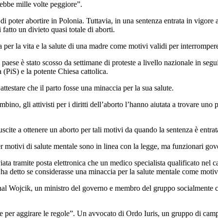
ebbe mille volte peggiore”.
 poter abortire in Polonia. Tuttavia, in una sentenza entrata in vigore a
atto un divieto quasi totale di aborti.
a per la vita e la salute di una madre come motivi validi per interrompe
paese è stato scosso da settimane di proteste a livello nazionale in segu
 (PiS) e la potente Chiesa cattolica.
ttestare che il parto fosse una minaccia per la sua salute.
no, gli attivisti per i diritti dell’aborto l’hanno aiutata a trovare uno
cite a ottenere un aborto per tali motivi da quando la sentenza è entrata
r motivi di salute mentale sono in linea con la legge, ma funzionari gov
nviata tramite posta elettronica che un medico specialista qualificato n
n ha detto se considerasse una minaccia per la salute mentale come motiv
al Wojcik, un ministro del governo e membro del gruppo socialmente con
per aggirare le regole”. Un avvocato di Ordo Iuris, un gruppo di campag