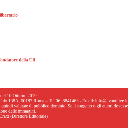
libertario
 fondatore della Uil
6 del 10 Ottobre 2019
ufalo 138A, 00187 Roma – Tel.06. 8841463 - Email: info@avantilive.it
, quindi valutate di pubblico dominio. Se il soggetto o gli autori dovess
zione delle immagini.
raxi (Direttore Editoriale)