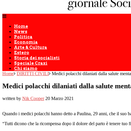
Home
News
Politica
Economia
Arte & Cultura
Estero
Storia dei socialisti
Speciale Craxi
Chi siamo
Home
DIRITTI CIVILI
Medici polacchi dilaniati dalla salute menta
Medici polacchi dilaniati dalla salute ment
written by
Nik Cooper
20 Marzo 2021
Quando i medici polacchi hanno detto a Paulina, 29 anni, che il suo 
“Tutti dicono che la ricompensa dopo il dolore del parto è tenere tuo f