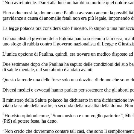
“Non avrei niente. Darei alla luce un bambino morto e quel dolore sar
Fino a due mesi fa, donne come Paulina avevano ancora la possibilità di
gravidanze a causa di anomalie fetali non era più legale, imponendo di f
La legge polacca ora considera solo l’incesto, lo stupro o una minacci
I nazionalisti al governo della Polonia hanno sostenuto la mossa, ma il 
uno sfogo di rabbia contro il governo nazionalista di Legge e Giustizia
L’unica opzione di Paulina, quindi, era trovare un medico disposto ad a
Due settimane dopo che Paulina ha saputo delle condizioni del suo bambi
di salute mentale, e il suo aborto è andato avanti.
Questo la rende una delle forse solo una dozzina di donne che sono rius
Diversi medici e avvocati hanno parlato per sostenere che gli aborti pe
Il ministero della Salute polacco ha dichiarato in una dichiarazione i
vita o la salute della madre, a seconda della malattia della donna. No
“Ho visto opinioni come, ‘Sono ansioso e non voglio partorire'”, Mich
(PiS) al potere festa, ha detto.
“Non credo che dovremmo contare tali casi, che sono lì semplicemente 