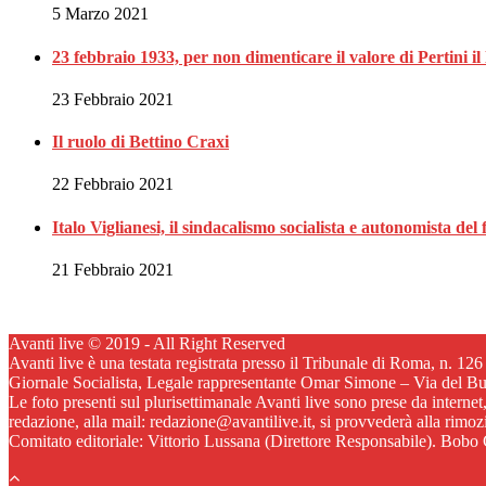
5 Marzo 2021
23 febbraio 1933, per non dimenticare il valore di Pertini il 
23 Febbraio 2021
Il ruolo di Bettino Craxi
22 Febbraio 2021
Italo Viglianesi, il sindacalismo socialista e autonomista del
21 Febbraio 2021
Avanti live © 2019 - All Right Reserved
Avanti live è una testata registrata presso il Tribunale di Roma, n. 12
Giornale Socialista, Legale rappresentante Omar Simone – Via del B
Le foto presenti sul plurisettimanale Avanti live sono prese da internet
redazione, alla mail: redazione@avantilive.it, si provvederà alla rimo
Comitato editoriale: Vittorio Lussana (Direttore Responsabile). Bobo C