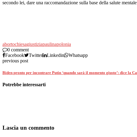
secondo lei, dare una raccomandazione sulla base della salute mentale 
aborto
chiesa
giustizia
paulina
polonia
0 comment
Facebook
Twitter
Linkedin
Whatsapp
previous post
Biden pronto per incontrare Putin ‘quando sarà il momento giusto’: dice la C
Potrebbe interessarti
Lascia un commento