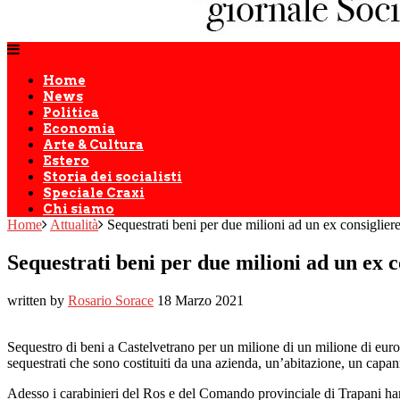
Home
News
Politica
Economia
Arte & Cultura
Estero
Storia dei socialisti
Speciale Craxi
Chi siamo
Home
Attualità
Sequestrati beni per due milioni ad un ex consiglie
Sequestrati beni per due milioni ad un ex 
written by
Rosario Sorace
18 Marzo 2021
Sequestro di beni a Castelvetrano per un milione di un milione di eur
sequestrati che sono costituiti da una azienda, un’abitazione, un capan
Adesso i carabinieri del Ros e del Comando provinciale di Trapani ha