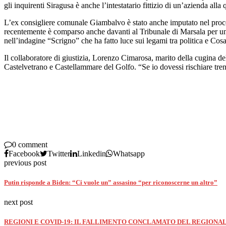
gli inquirenti Siragusa è anche l’intestatario fittizio di un’azienda all
L’ex consigliere comunale Giambalvo è stato anche imputato nel proc
recentemente è comparso anche davanti al Tribunale di Marsala per una
nell’indagine “Scrigno” che ha fatto luce sui legami tra politica e Cosa
Il collaboratore di giustizia, Lorenzo Cimarosa, marito della cugina de
Castelvetrano e Castellammare del Golfo. “Se io dovessi rischiare tre
0 comment
Facebook
Twitter
Linkedin
Whatsapp
previous post
Putin risponde a Biden: “Ci vuole un” assasino “per riconoscerne un altro”
next post
REGIONI E COVID-19: IL FALLIMENTO CONCLAMATO DEL REGIONA