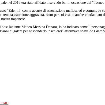
a quale nel 2019 era stato affidato il servizio bar in occasione del “Torneo
esso “Eden II” con le accuse di associazione mafiosa ed è comunque st
 tentata estorsione aggravata, reato per cui è stato anche condannato 
 nostra trapanese.
l boss latitante Matteo Messina Denaro, lo ha indicato come il personaggi
nt’anni di galera per nasconderlo, rischierei” affermava spavaldo Giamb
LISMO