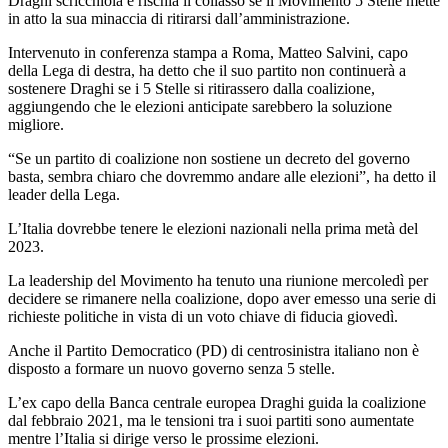
Draghi scricchiola e rischia il collasso se il Movimento 5 Stelle mette
in atto la sua minaccia di ritirarsi dall’amministrazione.
Intervenuto in conferenza stampa a Roma, Matteo Salvini, capo
della Lega di destra, ha detto che il suo partito non continuerà a
sostenere Draghi se i 5 Stelle si ritirassero dalla coalizione,
aggiungendo che le elezioni anticipate sarebbero la soluzione
migliore.
“Se un partito di coalizione non sostiene un decreto del governo
basta, sembra chiaro che dovremmo andare alle elezioni”, ha detto il
leader della Lega.
L’Italia dovrebbe tenere le elezioni nazionali nella prima metà del
2023.
La leadership del Movimento ha tenuto una riunione mercoledì per
decidere se rimanere nella coalizione, dopo aver emesso una serie di
richieste politiche in vista di un voto chiave di fiducia giovedì.
Anche il Partito Democratico (PD) di centrosinistra italiano non è
disposto a formare un nuovo governo senza 5 stelle.
L’ex capo della Banca centrale europea Draghi guida la coalizione
dal febbraio 2021, ma le tensioni tra i suoi partiti sono aumentate
mentre l’Italia si dirige verso le prossime elezioni.