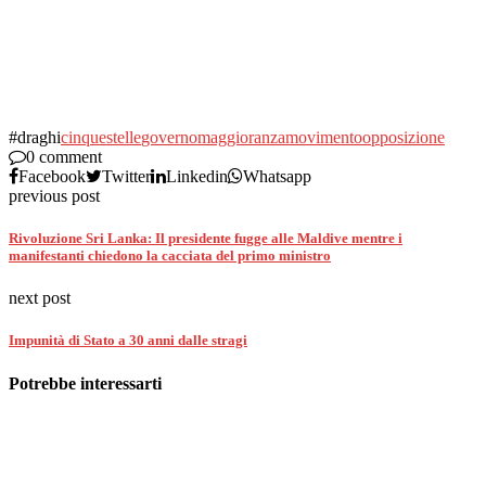
#draghi
cinquestelle
governo
maggioranza
movimento
opposizione
0 comment
Facebook
Twitter
Linkedin
Whatsapp
previous post
Rivoluzione Sri Lanka: Il presidente fugge alle Maldive mentre i
manifestanti chiedono la cacciata del primo ministro
next post
Impunità di Stato a 30 anni dalle stragi
Potrebbe interessarti