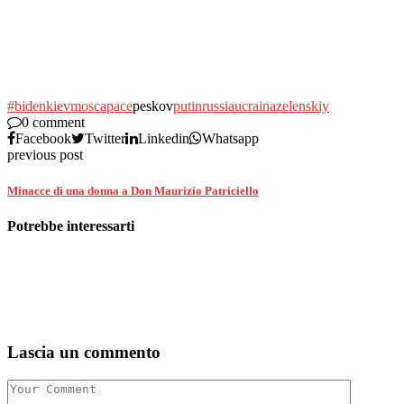
#biden
kiev
mosca
pace
peskov
putin
russia
ucraina
zelenskiy
0 comment
Facebook
Twitter
Linkedin
Whatsapp
previous post
Minacce di una donna a Don Maurizio Patriciello
Potrebbe interessarti
Lascia un commento