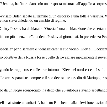
Ucraina, ha finora dato solo una risposta misurata all’appello a sorpres
vvisato Biden sabato al termine di un discorso a una folla a Varsavia
che non stava chiedendo un cambio di regime.
Dmitry Peskov ha dichiarato: “Questa è una dichiarazione che è certame
ti con più attenzione”, ha detto Peskov ai giornalisti. In precedenza Pe
speciale” per disarmare e “denazificare” il suo vicino. Kiev e l’Occide
 vero obiettivo della Russia fosse quello di rovesciare rapidamente il go
gendo le truppe russe nelle aree intorno a Kiev, nel nord-est e nel sud-o
le aree separatiste, compreso il suo devastante assedio di Mariupol, rasa
do da un luogo sconosciuto, ha detto che 26 autobus stavano aspettando 
ea della catastrofe umanitaria”, ha detto Boichenko alla televisione na