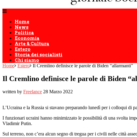
Home
News
Politica
Economia
Arte & Cultura
Estero
Storia dei socialisti
Chi siamo
Home
Estero
Il Cremlino definisce le parole di Biden “allarmanti”
Il Cremlino definisce le parole di Biden “
written by
Freelance
28 Marzo 2022
L’Ucraina e la Russia si stavano preparando lunedì per i colloqui di pac
I funzionari ucraini hanno minimizzato le possibilità di una svolta imp
Vladimir Putin.
Sul terreno, non c’era alcun segno di tregua per i civili nelle città ass