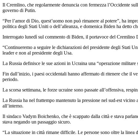
Il Cremlino, che regolarmente denuncia con fermezza l’Occidente sull’
governo di Putin.
“Per l’amor di Dio, quest’uomo non può rimanere al potere”, ha impro
politica degli Stati Uniti o dell’alleanza, e domenica Biden ha detto 
Interrogato lunedì sul commento di Biden, il portavoce del Cremlino 
“Continueremo a seguire le dichiarazioni del presidente degli Stati Uni
leader e non al presidente degli Usa.
La Russia definisce le sue azioni in Ucraina una “operazione militare 
Fin dall’inizio, i paesi occidentali hanno affermato di ritenere che il
periodo.
La scorsa settimana, le forze ucraine sono passate all’offensiva, respin
La Russia ha nel frattempo mantenuto la pressione nel sud-est vicino al
all’interno.
Il sindaco Vadym Boichenko, che è scappato dalla città e stava parlan
stava negando un passaggio sicuro.
“La situazione in città rimane difficile. Le persone sono oltre la lin