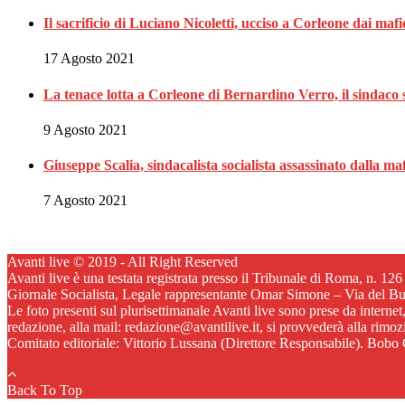
Il sacrificio di Luciano Nicoletti, ucciso a Corleone dai mafi
17 Agosto 2021
La tenace lotta a Corleone di Bernardino Verro, il sindaco s
9 Agosto 2021
Giuseppe Scalia, sindacalista socialista assassinato dalla 
7 Agosto 2021
Avanti live © 2019 - All Right Reserved
Avanti live è una testata registrata presso il Tribunale di Roma, n. 12
Giornale Socialista, Legale rappresentante Omar Simone – Via del B
Le foto presenti sul plurisettimanale Avanti live sono prese da internet
redazione, alla mail: redazione@avantilive.it, si provvederà alla rimo
Comitato editoriale: Vittorio Lussana (Direttore Responsabile). Bobo C
Back To Top