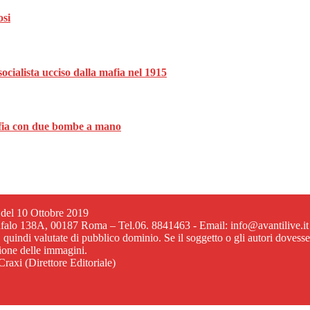
osi
ocialista ucciso dalla mafia nel 1915
mafia con due bombe a mano
6 del 10 Ottobre 2019
ufalo 138A, 00187 Roma – Tel.06. 8841463 - Email: info@avantilive.it
, quindi valutate di pubblico dominio. Se il soggetto o gli autori dovess
zione delle immagini.
raxi (Direttore Editoriale)