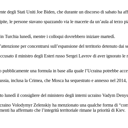
ente degli Stati Uniti Joe Biden, che durante un discorso di sabato ha a
pite, le persone stavano spazzando via le macerie da un’aula al terzo pia
in Turchia lunedì, mentre i colloqui dovrebbero iniziare martedì.
attenzione per concentrarsi sull’espansione del territorio detenuto dai se
accusato il ministro degli Esteri russo Sergei Lavrov di aver ignorato le
 pubblicamente una formula in base alla quale l’Ucraina potrebbe accett
a Russia, inclusa la Crimea, che Mosca ha sequestrato e annesso nel 2014,
tto lunedì il consigliere del ministero degli interni ucraino Vadym Deny
dente ucraino Volodymyr Zelenskiy ha menzionato una qualche forma di “
nti ha affermato che l’integrità territoriale rimane la priorità di Kiev.