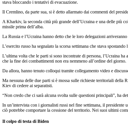
stava bloccando i tentativi di evacuazione.
Il Cremlino, da parte sua, si è detto allarmato dai commenti del presid
A Kharkiv, la seconda città più grande dell’Ucraina e una delle più col
missile prima dell’alba.
La Russia e l’Ucraina hanno detto che le loro delegazioni arriveranno 
L’esercito russo ha segnalato la scorsa settimana che stava spostando l’
L’ultima volta che le parti si sono incontrate di persona, l’Ucraina ha 
che la fine dei combattimenti non era nemmeno all’ordine del giorno.
Da allora, hanno tenuto colloqui tramite collegamento video e discusso
Ma nessuna delle due parti si è mossa sulle richieste territoriali dell
Kiev di cedere ai separatisti.
“Non credo che ci sarà alcuna svolta sulle questioni principali”, ha de
In un’intervista con i giornalisti russi nel fine settimana, il presi
ciò potrebbe comportare la cessione del territorio. Nei suoi ultimi comme
Il colpo di testa di Biden