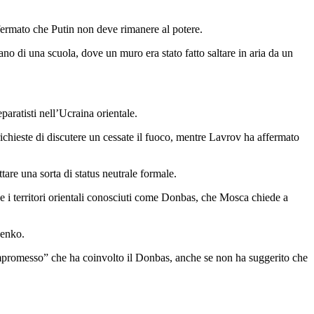
ffermato che Putin non deve rimanere al potere.
no di una scuola, dove un muro era stato fatto saltare in aria da un
paratisti nell’Ucraina orientale.
 richieste di discutere un cessate il fuoco, mentre Lavrov ha affermato
are una sorta di status neutrale formale.
 e i territori orientali conosciuti come Donbas, che Mosca chiede a
senko.
compromesso” che ha coinvolto il Donbas, anche se non ha suggerito che