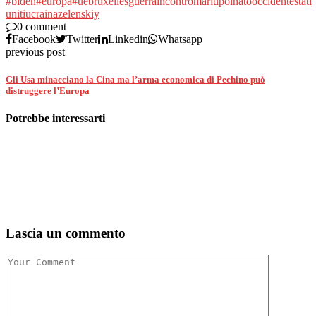
#biden
#europa
#ue
bruxelles
guerra
incontro
mariupol
nato
occidente
stati
uniti
ucraina
zelenskiy
0 comment
Facebook
Twitter
Linkedin
Whatsapp
previous post
Gli Usa minacciano la Cina ma l’arma economica di Pechino può
distruggere l’Europa
Potrebbe interessarti
Lascia un commento