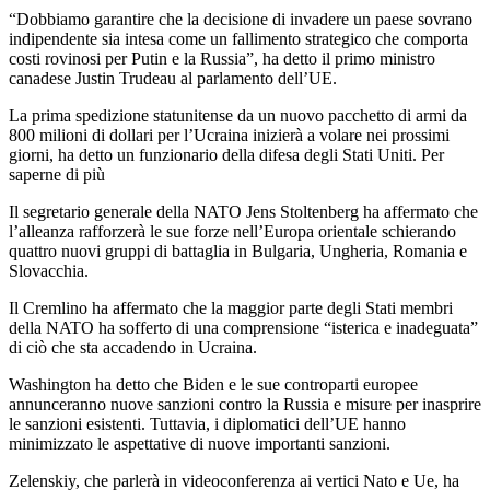
“Dobbiamo garantire che la decisione di invadere un paese sovrano
indipendente sia intesa come un fallimento strategico che comporta
costi rovinosi per Putin e la Russia”, ha detto il primo ministro
canadese Justin Trudeau al parlamento dell’UE.
La prima spedizione statunitense da un nuovo pacchetto di armi da
800 milioni di dollari per l’Ucraina inizierà a volare nei prossimi
giorni, ha detto un funzionario della difesa degli Stati Uniti. Per
saperne di più
Il segretario generale della NATO Jens Stoltenberg ha affermato che
l’alleanza rafforzerà le sue forze nell’Europa orientale schierando
quattro nuovi gruppi di battaglia in Bulgaria, Ungheria, Romania e
Slovacchia.
Il Cremlino ha affermato che la maggior parte degli Stati membri
della NATO ha sofferto di una comprensione “isterica e inadeguata”
di ciò che sta accadendo in Ucraina.
Washington ha detto che Biden e le sue controparti europee
annunceranno nuove sanzioni contro la Russia e misure per inasprire
le sanzioni esistenti. Tuttavia, i diplomatici dell’UE hanno
minimizzato le aspettative di nuove importanti sanzioni.
Zelenskiy, che parlerà in videoconferenza ai vertici Nato e Ue, ha