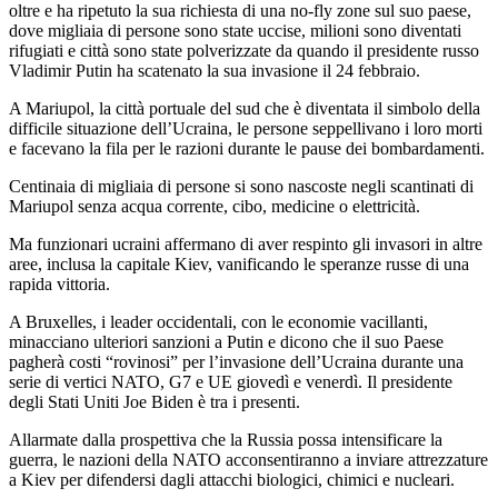
oltre e ha ripetuto la sua richiesta di una no-fly zone sul suo paese,
dove migliaia di persone sono state uccise, milioni sono diventati
rifugiati e città sono state polverizzate da quando il presidente russo
Vladimir Putin ha scatenato la sua invasione il 24 febbraio.
A Mariupol, la città portuale del sud che è diventata il simbolo della
difficile situazione dell’Ucraina, le persone seppellivano i loro morti
e facevano la fila per le razioni durante le pause dei bombardamenti.
Centinaia di migliaia di persone si sono nascoste negli scantinati di
Mariupol senza acqua corrente, cibo, medicine o elettricità.
Ma funzionari ucraini affermano di aver respinto gli invasori in altre
aree, inclusa la capitale Kiev, vanificando le speranze russe di una
rapida vittoria.
A Bruxelles, i leader occidentali, con le economie vacillanti,
minacciano ulteriori sanzioni a Putin e dicono che il suo Paese
pagherà costi “rovinosi” per l’invasione dell’Ucraina durante una
serie di vertici NATO, G7 e UE giovedì e venerdì. Il presidente
degli Stati Uniti Joe Biden è tra i presenti.
Allarmate dalla prospettiva che la Russia possa intensificare la
guerra, le nazioni della NATO acconsentiranno a inviare attrezzature
a Kiev per difendersi dagli attacchi biologici, chimici e nucleari.