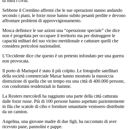
di mira i civili.
Sebbene il Cremlino affermi che le sue operazioni stanno andando
secondo i piani, le forze russe hanno subito pesanti perdite e devono
affrontare problemi di approvvigionamento.
Mosca definisce le sue azioni una “operazione speciale” che dice
non è progettata per occupare il territorio ma per distruggere le
capacità militari del suo vicino meridionale e catturare quelli che
considera pericolosi nazionalisti.
L’Occidente dice che questo è un pretesto infondato per una guerra
non provocata.
Il porto di Mariupol è stato il più colpito. Le fotografie satellitari
della società commerciale Maxar hanno mostrato la massiccia
distruzione di quella che un tempo era una città di 400.000 persone,
con condomini residenziali in fiamme.
La Reuters mercoledì ha raggiunto una parte della città catturata
dalle forze russe. Più di 100 persone hanno aspettato pazientemente
in fila che scatole di cibo e forniture umanitarie venissero distribuite
da un camion.
Angelina, una giovane madre di due figli, ha raccontato di aver
ricevuto pane, pannolini e pappe.