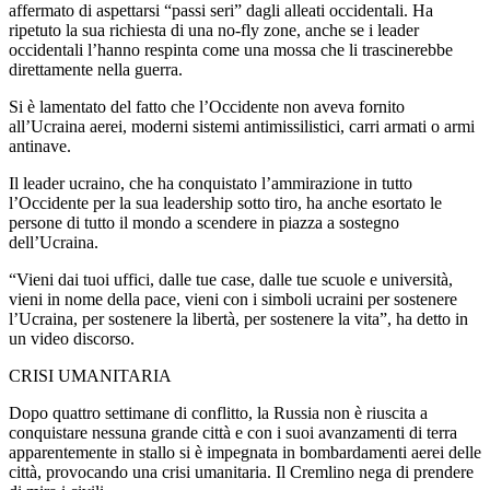
affermato di aspettarsi “passi seri” dagli alleati occidentali. Ha
ripetuto la sua richiesta di una no-fly zone, anche se i leader
occidentali l’hanno respinta come una mossa che li trascinerebbe
direttamente nella guerra.
Si è lamentato del fatto che l’Occidente non aveva fornito
all’Ucraina aerei, moderni sistemi antimissilistici, carri armati o armi
antinave.
Il leader ucraino, che ha conquistato l’ammirazione in tutto
l’Occidente per la sua leadership sotto tiro, ha anche esortato le
persone di tutto il mondo a scendere in piazza a sostegno
dell’Ucraina.
“Vieni dai tuoi uffici, dalle tue case, dalle tue scuole e università,
vieni in nome della pace, vieni con i simboli ucraini per sostenere
l’Ucraina, per sostenere la libertà, per sostenere la vita”, ha detto in
un video discorso.
CRISI UMANITARIA
Dopo quattro settimane di conflitto, la Russia non è riuscita a
conquistare nessuna grande città e con i suoi avanzamenti di terra
apparentemente in stallo si è impegnata in bombardamenti aerei delle
città, provocando una crisi umanitaria. Il Cremlino nega di prendere