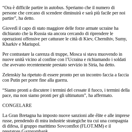
“Ora è difficile partire in autobus. Speriamo che il numero di
persone che cercano di scendere diminuirà e sarà più facile per noi
partire”, ha detto.
Giovedì il capo di stato maggiore delle forze armate ucraine ha
dichiarato che la Russia sta ancora cercando di riprendere le
operazioni offensive per catturare le città di Kiev, Chernihiv, Sumy,
Kharkiv e Mariupol.
Per contrastare la carenza di truppe, Mosca si stava muovendo in
nuove unità vicino al confine con l’Ucraina e richiamando i soldati
che avevano recentemente prestato servizio in Siria, ha detto.
Zelenskiy ha ripetuto di essere pronto per un incontro faccia a faccia
con Putin per porre fine alla guerra.
“Siamo pronti a discutere i termini del cessate il fuoco, i termini della
pace, ma non siamo pronti per gli ultimatum”, ha affermato.
CONGELARE
La Gran Bretagna ha imposto nuove sanzioni alle élite e alle imprese
russe, prendendo di mira industrie strategiche tra cui una compagnia
di difesa, il gruppo marittimo Sovcomflot (FLOT.MM) e il
prestatore Gazprombank.