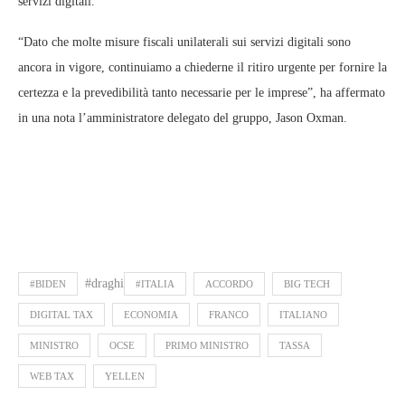
servizi digitali.
“Dato che molte misure fiscali unilaterali sui servizi digitali sono
ancora in vigore, continuiamo a chiederne il ritiro urgente per fornire la
certezza e la prevedibilità tanto necessarie per le imprese”, ha affermato
in una nota l’amministratore delegato del gruppo, Jason Oxman.
#draghi
#BIDEN
#ITALIA
ACCORDO
BIG TECH
DIGITAL TAX
ECONOMIA
FRANCO
ITALIANO
MINISTRO
OCSE
PRIMO MINISTRO
TASSA
WEB TAX
YELLEN