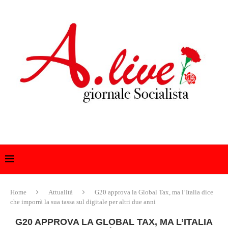
Home
Attualità
G20 approva la Global Tax, ma l’Italia dice
che imporrà la sua tassa sul digitale per altri due anni
G20 APPROVA LA GLOBAL TAX, MA L’ITALIA