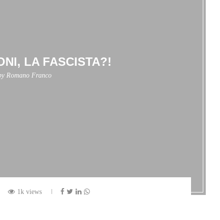
NI, LA FASCISTA?!
 by
Romano Franco
1k views