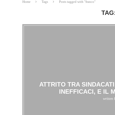
Home
Tags
Posts tagged with "franco"
TAG
ATTRITO TRA SINDACAT
INEFFICACI, E I
written