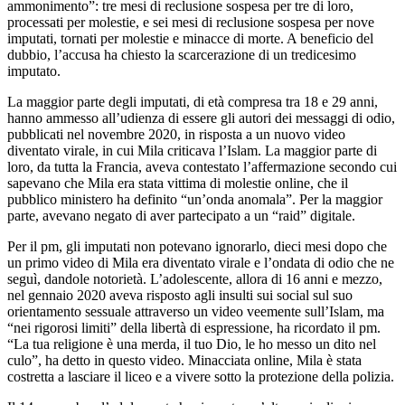
ammonimento”: tre mesi di reclusione sospesa per tre di loro,
processati per molestie, e sei mesi di reclusione sospesa per nove
imputati, tornati per molestie e minacce di morte. A beneficio del
dubbio, l’accusa ha chiesto la scarcerazione di un tredicesimo
imputato.
La maggior parte degli imputati, di età compresa tra 18 e 29 anni,
hanno ammesso all’udienza di essere gli autori dei messaggi di odio,
pubblicati nel novembre 2020, in risposta a un nuovo video
diventato virale, in cui Mila criticava l’Islam. La maggior parte di
loro, da tutta la Francia, aveva contestato l’affermazione secondo cui
sapevano che Mila era stata vittima di molestie online, che il
pubblico ministero ha definito “un’onda anomala”. Per la maggior
parte, avevano negato di aver partecipato a un “raid” digitale.
Per il pm, gli imputati non potevano ignorarlo, dieci mesi dopo che
un primo video di Mila era diventato virale e l’ondata di odio che ne
seguì, dandole notorietà. L’adolescente, allora di 16 anni e mezzo,
nel gennaio 2020 aveva risposto agli insulti sui social sul suo
orientamento sessuale attraverso un video veemente sull’Islam, ma
“nei rigorosi limiti” della libertà di espressione, ha ricordato il pm.
“La tua religione è una merda, il tuo Dio, le ho messo un dito nel
culo”, ha detto in questo video. Minacciata online, Mila è stata
costretta a lasciare il liceo e a vivere sotto la protezione della polizia.