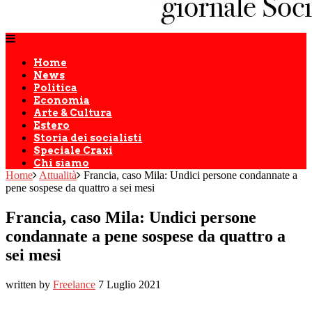
Home
News
Politica
Economia
Arte & Cultura
Estero
Storia dei socialisti
Speciale Craxi
Chi siamo
Home
Attualità
Francia, caso Mila: Undici persone condannate a
pene sospese da quattro a sei mesi
Francia, caso Mila: Undici persone
condannate a pene sospese da quattro a
sei mesi
written by
Freelance
7 Luglio 2021