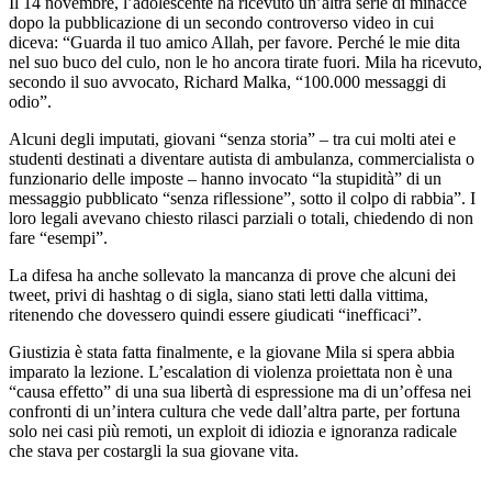
Il 14 novembre, l’adolescente ha ricevuto un’altra serie di minacce
dopo la pubblicazione di un secondo controverso video in cui
diceva: “Guarda il tuo amico Allah, per favore. Perché le mie dita
nel suo buco del culo, non le ho ancora tirate fuori. Mila ha ricevuto,
secondo il suo avvocato, Richard Malka, “100.000 messaggi di
odio”.
Alcuni degli imputati, giovani “senza storia” – tra cui molti atei e
studenti destinati a diventare autista di ambulanza, commercialista o
funzionario delle imposte – hanno invocato “la stupidità” di un
messaggio pubblicato “senza riflessione”, sotto il colpo di rabbia”. I
loro legali avevano chiesto rilasci parziali o totali, chiedendo di non
fare “esempi”.
La difesa ha anche sollevato la mancanza di prove che alcuni dei
tweet, privi di hashtag o di sigla, siano stati letti dalla vittima,
ritenendo che dovessero quindi essere giudicati “inefficaci”.
Giustizia è stata fatta finalmente, e la giovane Mila si spera abbia
imparato la lezione. L’escalation di violenza proiettata non è una
“causa effetto” di una sua libertà di espressione ma di un’offesa nei
confronti di un’intera cultura che vede dall’altra parte, per fortuna
solo nei casi più remoti, un exploit di idiozia e ignoranza radicale
che stava per costargli la sua giovane vita.