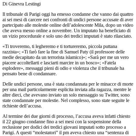
Di Ginevra Lestingi
Il tribunale di Parigi oggi ha emesso condanne che vanno dai quattro
ai sei mesi di carcere nei confronti di undici persone accusate di aver
partecipato alle molestie online dell’adolescente Mila, dopo un video
che aveva messo online a novembre. Un imputato ha beneficiato di
un vizio procedurale e solo uno dei tredici imputati è stato rilasciato.
«Ti troveremo, ti legheremo e ti tortureremo, piccola puttana
razzista»; «Ti farò fare la fine di Samuel Paty (il professore delle
medie decapitato da un terrorista islamico)»; «Sarà per me un vero
piacere accoltellarti e lasciarti marcire in un bosco»; «Fatela
esplodere», messaggi pieni di odio e violenza che il tribunale ha
pensato bene di condannare.
Delle undici persone, una è stata condannata per le minacce di morte
per una mail particolarmente esplicita inviata alla ragazza, mentre le
altre dieci, che avevano inviato un solo messaggio su Twitter, sono
state condannate per molestie. Nel complesso, sono state seguite le
richieste dell’accusa.
Al termine dei due giorni di processo, l’accusa aveva infatti chiesto
il 22 giugno condanne fino a sei mesi con la sospensione della
reclusione per dodici dei tredici giovani imputati sotto processo a
Parigi. A questi “molestatori” il pm aveva chiesto una “sentenza di