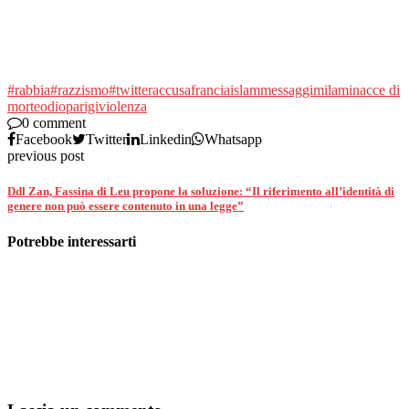
#rabbia
#razzismo
#twitter
accusa
francia
islam
messaggi
mila
minacce di
morte
odio
parigi
violenza
0 comment
Facebook
Twitter
Linkedin
Whatsapp
previous post
Ddl Zan, Fassina di Leu propone la soluzione: “Il riferimento all’identità di
genere non può essere contenuto in una legge”
Potrebbe interessarti