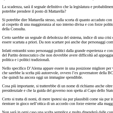
La scadenza, sarà il segnale definitivo che la legislatura e probabilm
potrebbe prendere il posto di Mattarella?
Si potrebbe dire Mattarella stesso, sulla scorta di quanto accaduto co
al cospetto di una maggioranza al suo interno divisa e con forze politi
della Consulta.
Certo sarebbe un segnale di debolezza del sistema, indice di una crisi 
essere scartata a priori. Da non scartare poi anche due personaggi com
Infatti entrambi sono personaggi politici dalla grande esperienza e con 
del Partito democratico che non dovrebbe avere difficoltà ad appoggiarl
politica e i politici tradizionali.
Nello specifico D’Alema appare essere in una posizione migliore per via
che sarebbe la scelta più autorevole, ovvero l’ex governatore della BCE 
che quindi ha ancora oggi un immagine spendibile.
Cosa più importante, si tratterebbe di un nome di richiamo anche oltre
presidenziale e che la guida del governo non spetta al Capo dello Stat
Certo si tratta di nomi, di mere ipotesi sia pur plausibili come sia pu
rientrare in gioco nell’ottica di un accordo con forze esterne alla mag
Non sarà in ogni caso una scelta semplice e molto dipenderà dalle condiz