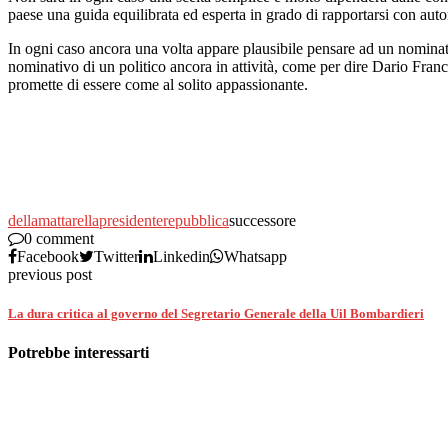
paese una guida equilibrata ed esperta in grado di rapportarsi con au
In ogni caso ancora una volta appare plausibile pensare ad un nominati
nominativo di un politico ancora in attività, come per dire Dario Fran
promette di essere come al solito appassionante.
della
mattarella
presidente
repubblica
successore
0 comment
Facebook
Twitter
Linkedin
Whatsapp
previous post
La dura critica al governo del Segretario Generale della Uil Bombardieri
Potrebbe interessarti