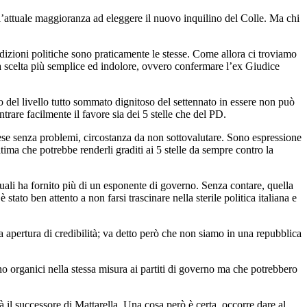
l’attuale maggioranza ad eleggere il nuovo inquilino del Colle. Ma chi
dizioni politiche sono praticamente le stesse. Come allora ci troviamo
 la scelta più semplice ed indolore, ovvero confermare l’ex Giudice
to del livello tutto sommato dignitoso del settennato in essere non può
are facilmente il favore sia dei 5 stelle che del PD.
 paese senza problemi, circostanza da non sottovalutare. Sono espressione
tima che potrebbe renderli graditi ai 5 stelle da sempre contro la
quali ha fornito più di un esponente di governo. Senza contare, quella
ato ben attento a non farsi trascinare nella sterile politica italiana e
 apertura di credibilità; va detto però che non siamo in una repubblica
no organici nella stessa misura ai partiti di governo ma che potrebbero
à il successore di Mattarella. Una cosa però è certa, occorre dare al