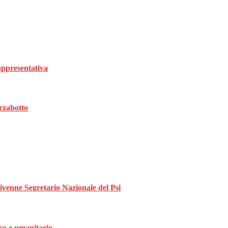
rappresentativa
rzabotto
divenne Segretario Nazionale del Psi
ico e umanitario