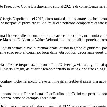
ente l’esecutivo Conte Bis dureranno sino al 2023 e di conseguenza sarà 
n Giorgio Napolitano nel 2013, circostanza da non scartare poiché le con
che incapaci di prevalere sulle altre; il che potrebbe comportare di fare
quasi irreversibile e di una politica incapace di decidere, ma tenuto con
e Massimo D’Alema e Walter Veltroni, nomi sui quali, si potrebbe incontr
i giusti contatti a livello internazionale, quindi in grado di guidare il
i e sono però al contempo fuori dalla vita politica, circostanza quest’ul
 delle sue frequentazioni con la Link University, vicina ai grillini ai 
Mario Draghi, da qualche tempo rientrato in Italia e che sino ad oggi è st
 confine, il che nel medio breve termine garantirebbe al paese una nuova
o.
r in misura minore Enrico Letta e Pier Ferdinando Casini che però non so
gioranza, come ad esempio Forza Italia.
ioni in cui verserà l’Italia agli inizi del 2022 periodo in cui si elegger