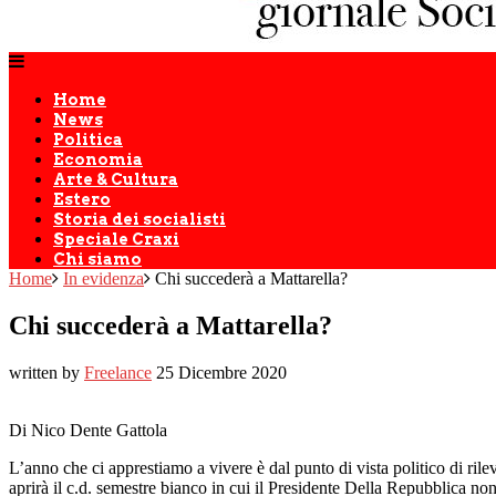
Home
News
Politica
Economia
Arte & Cultura
Estero
Storia dei socialisti
Speciale Craxi
Chi siamo
Home
In evidenza
Chi succederà a Mattarella?
Chi succederà a Mattarella?
written by
Freelance
25 Dicembre 2020
Di Nico Dente Gattola
L’anno che ci apprestiamo a vivere è dal punto di vista politico di rile
aprirà il c.d. semestre bianco in cui il Presidente Della Repubblica non