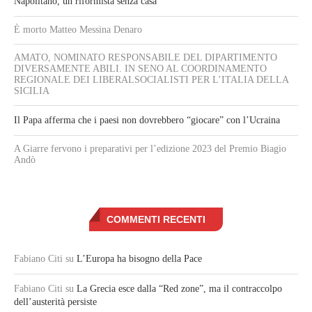
Napolitano, un riformista senza casa
È morto Matteo Messina Denaro
AMATO, NOMINATO RESPONSABILE DEL DIPARTIMENTO
DIVERSAMENTE ABILI. IN SENO AL COORDINAMENTO
REGIONALE DEI LIBERALSOCIALISTI PER L’ITALIA DELLA
SICILIA
Il Papa afferma che i paesi non dovrebbero “giocare” con l’Ucraina
A Giarre fervono i preparativi per l’edizione 2023 del Premio Biagio
Andò
COMMENTI RECENTI
Fabiano Citi
su
L’Europa ha bisogno della Pace
Fabiano Citi
su
La Grecia esce dalla “Red zone”, ma il contraccolpo
dell’austerità persiste