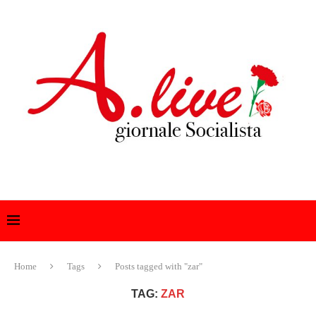
Home
Tags
Posts tagged with "zar"
TAG:
ZAR