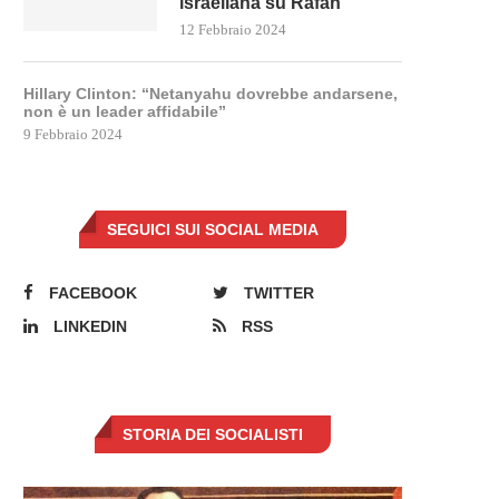
israeliana su Rafah
12 Febbraio 2024
Hillary Clinton: “Netanyahu dovrebbe andarsene,
non è un leader affidabile”
9 Febbraio 2024
Hillary Clinton: “Netanyahu
I trattori italiani marciano su
ovrebbe andarsene, non è un...
SEGUICI SUI SOCIAL MEDIA
6 Febbraio 2024
9 Febbraio 2024
FACEBOOK
TWITTER
LINKEDIN
RSS
STORIA DEI SOCIALISTI