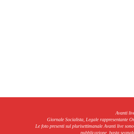
Avanti li
Giornale Socialista, Legale rappresentante 
Le foto presenti sul plurisettimanale Avanti live son
pubblicazione, basta segnala