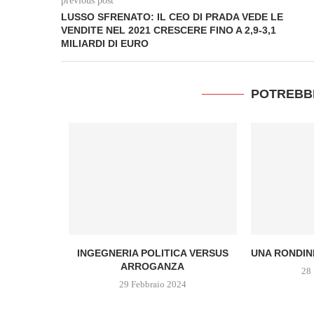
previous post
LUSSO SFRENATO: IL CEO DI PRADA VEDE LE
VENDITE NEL 2021 CRESCERE FINO A 2,9-3,1
MILIARDI DI EURO
POTREBB
aver ucciso
..
4
INGEGNERIA POLITICA VERSUS
UNA RONDIN
ARROGANZA
28 
29 Febbraio 2024