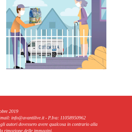
tobre 2019
ail: info@avantilive.it - P.Iva: 11058950962
 gli autori dovessero avere qualcosa in contrario alla
lla rimozione delle immagini.