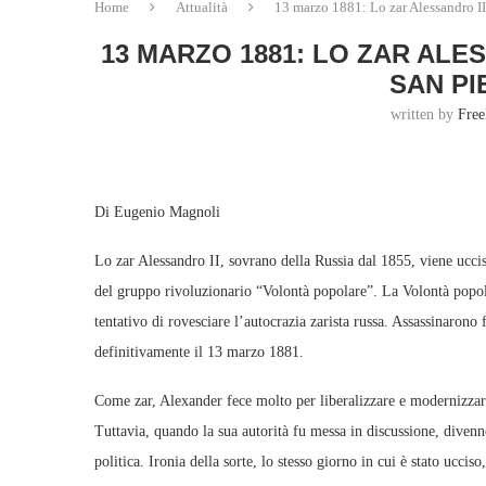
Home
Attualità
13 marzo 1881: Lo zar Alessandro II
13 MARZO 1881: LO ZAR ALE
SAN P
written by
Free
Di Eugenio Magnoli
Lo zar Alessandro II, sovrano della Russia dal 1855, viene ucc
del gruppo rivoluzionario “Volontà popolare”. La Volontà popola
tentativo di rovesciare l’autocrazia zarista russa. Assassinarono f
definitivamente il 13 marzo 1881.
Come zar, Alexander fece molto per liberalizzare e modernizzare
Tuttavia, quando la sua autorità fu messa in discussione, diven
politica. Ironia della sorte, lo stesso giorno in cui è stato ucc