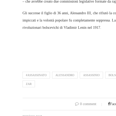
– che avrebbe creato due commissioni legislative formate da rapp
Gli successe il figlio di 36 anni, Alessandro III, che rifiutò la 
impiccati e la volontà popolare fu completamente soppressa. La 
rivoluzionari bolscevichi di Vladimir Lenin nel 1917.
#ASSASSINATO
ALESSANDRO
ASSASSINIO
BOLS
ZAR
0 comment
Fac