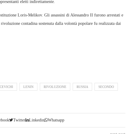
resentanti eletti indirettamente.
costituzione Loris-Melikov. Gli assassini di Alessandro II furono arrestati e
rivoluzione contadina sostenuta dalla volontà popolare fu realizzata dai
CEVICHI
LENIN
RIVOLUZIONE
RUSSIA
SECONDO
ebook
Twitter
Linkedin
Whatsapp