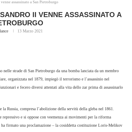
 venne assassinato a San Pietroburgo
SSANDRO II VENNE ASSASSINATO A
IETROBURGO
lance
13 Marzo 2021
iso nelle strade di San Pietroburgo da una bomba lanciata da un membro
re, organizzata nel 1879, impiegò il terrorismo e l’assassinio nel
unzionari e fecero diversi attentati alla vita dello zar prima di assassinarlo
 la Russia, compresa l’abolizione della servitù della gleba nel 1861.
ne repressivo e si oppose con veemenza ai movimenti per la riforma
iso, ha firmato una proclamazione – la cosiddetta costituzione Loris-Melikov