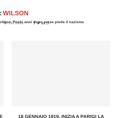
:
WILSON
litico. Pochi anni dopo prese piede il nazismo
936 views
ten by
Freelance
E
18 GENNAIO 1919, INIZIA A PARIGI LA