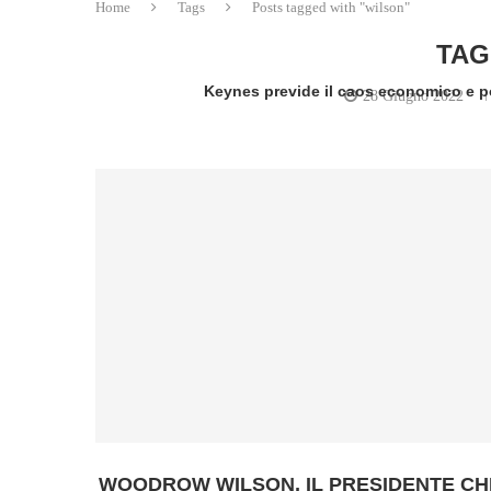
Home
Tags
Posts tagged with "wilson"
TAG
Keynes previde il caos economico e po
28 Giugno 2022
writ
WOODROW WILSON, IL PRESIDENTE CH