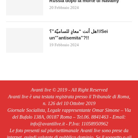
Russia dopo la morte di Navalny
20 Febbraio 2024
هل أنت “معادٍ للساميّة”؟!!/Sei
un'”antisemita”?!!
19 Febbraio 2024
Avanti live © 2019 - All Right Reserved
Avanti live è una testata registrata presso il Tribunale di Roma,
n. 126 del 10 Ottobre 2019
Giornale Socialista, Legale rappresentante Omar Simone – Via
del Bufalo 138A, 00187 Roma – Tel.06. 8841463 - Email:
info@avantilive.it - P.Iva: 11058950962
Le foto presenti sul plurisettimanale Avanti live sono prese da
internet, quindi valutate di pubblico dominio. Se il soggetto o gli