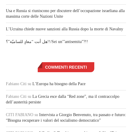
Usa e Russia si riuniscono per discutere dell’occupazione israeliana alla
massima corte delle Nazioni Unite
L’Ucraina chiede nuove sanzioni alla Russia dopo la morte di Navalny
هل أنت “معادٍ للساميّة”؟!!/Sei un'”antisemita”?!!
COMMENTI RECENTI
Fabiano Citi
su
L’Europa ha bisogno della Pace
Fabiano Citi
su
La Grecia esce dalla “Red zone”, ma il contraccolpo
dell’austerità persiste
CITI FABIANO
su
Intervista a Giorgio Benvenuto, tra passato e futuro:
“Bisogna recuperare i valori del socialismo democratico”