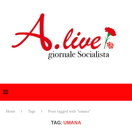
Home
Tags
Posts tagged with "umana"
TAG:
UMANA