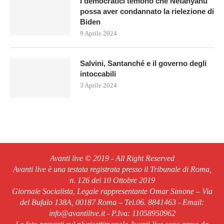
I democratici temono che Netanyahu
possa aver condannato la rielezione di
Biden
9 Aprile 2024
Salvini, Santanché e il governo degli
intoccabili
3 Aprile 2024
Avanti live © 2019 - All Right Reserved
Avanti live è una testata registrata presso il Tribunale di Roma,
n. 126 del 10 Ottobre 2019
Giornale Socialista, Legale rappresentante Omar Simone – Via
del Bufalo 138A, 00187 Roma – Tel.06. 8841463 - Email:
info@avantilive.it - P.Iva: 11058950962