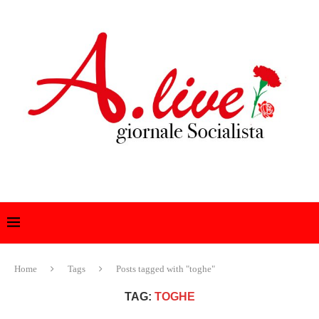
Home
Tags
Posts tagged with "toghe"
TAG:
TOGHE