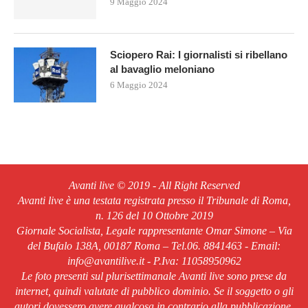
9 Maggio 2024
Sciopero Rai: I giornalisti si ribellano
al bavaglio meloniano
6 Maggio 2024
Avanti live © 2019 - All Right Reserved
Avanti live è una testata registrata presso il Tribunale di Roma,
n. 126 del 10 Ottobre 2019
Giornale Socialista, Legale rappresentante Omar Simone – Via
del Bufalo 138A, 00187 Roma – Tel.06. 8841463 - Email:
info@avantilive.it - P.Iva: 11058950962
Le foto presenti sul plurisettimanale Avanti live sono prese da
internet, quindi valutate di pubblico dominio. Se il soggetto o gli
autori dovessero avere qualcosa in contrario alla pubblicazione,