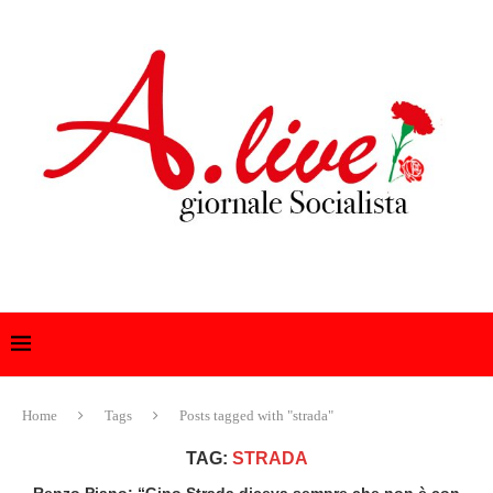
Home
Tags
Posts tagged with "strada"
TAG:
STRADA